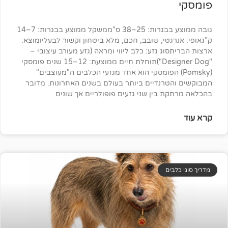
גובה ממוצע בבגרות: 25–38 ס”ממשקל ממוצע בבגרות: 7–14
גטי, שובב, חכם, מלא ביטחון וקשור לבעליומוצא:
ג גזע: כלב ליווי ומראה (גזע מעורב עיצובי –
"Designer Dog")תוחלת חיים ממוצעת: 12–15 שנים פומסקי
Pom) הפומסקי הוא אחד מגזעי הכלבים ה"מעוצבים"
רנדיים ביותר בעולם בשנים האחרונות. מדובר
 בין שני גזעים פופולריים אך שונים
ים