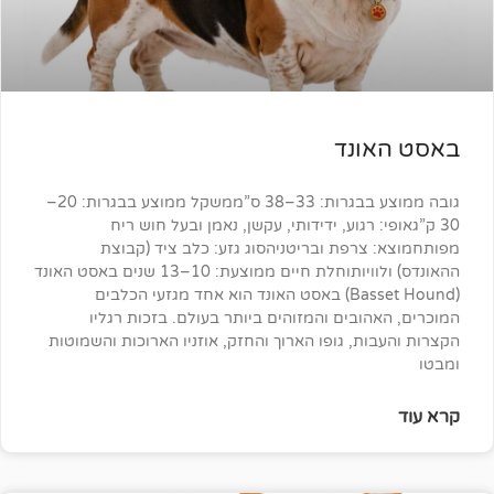
ונד
גובה ממוצע בבגרות: 33–38 ס”ממשקל ממוצע בבגרות: 20–
 רגוע, ידידותי, עקשן, נאמן ובעל חוש ריח
רפת ובריטניהסוג גזע: כלב ציד (קבוצת
ההאונדס) ולוויותוחלת חיים ממוצעת: 10–13 שנים באסט האונד
(Basset Hound) באסט האונד הוא אחד מגזעי הכלבים
ובים והמזוהים ביותר בעולם. בזכות רגליו
ת, גופו הארוך והחזק, אוזניו הארוכות והשמוטות