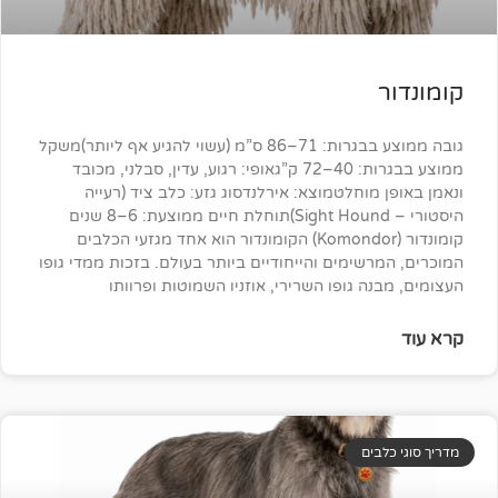
גובה ממוצע בבגרות: 71–86 ס”מ (עשוי להגיע אף ליותר)משקל
ממוצע בבגרות: 40–72 ק”גאופי: רגוע, עדין, סבלני, מכובד
וחלטמוצא: אירלנדסוג גזע: כלב ציד (רעייה
היסטורי – Sight Hound)תוחלת חיים ממוצעת: 6–8 שנים
קומונדור (Komondor) הקומונדור הוא אחד מגזעי הכלבים
שימים והייחודיים ביותר בעולם. בזכות ממדי גופו
 גופו השרירי, אוזניו השמוטות ופרוותו
ים