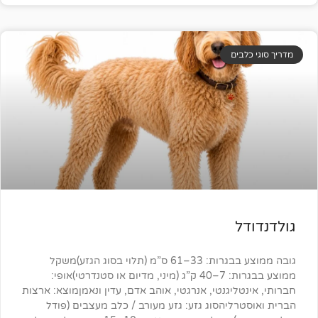
ים
גובה ממוצע בבגרות: 33–61 ס”מ (תלוי בסוג הגזע)משקל
ממוצע בבגרות: 7–40 ק”ג (מיני, מדיום או סטנדרטי)אופי:
יגנטי, אנרגטי, אוהב אדם, עדין ונאמןמוצא: ארצות
ליהסוג גזע: גזע מעורב / כלב מעצבים (פודל