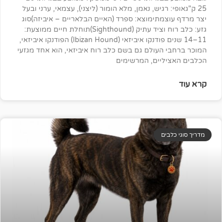
 רגיש, נאמן, מלא הומור (ליצני), עצמאי, ערני ובעל
מתימוצא: ספרד (האיים הבלאריים – איביזה)סוג
גזע: כלב רוח וציד עתיק (Sighthound)תוחלת חיים ממוצעת:
11–14 שנים פודנקו איביזאי (Ibizan Hound) הפודנקו איביזאי,
העולם גם בשם כלב רוח איביזאי, הוא אחד מגזעי
ליים, המרשימים
ים