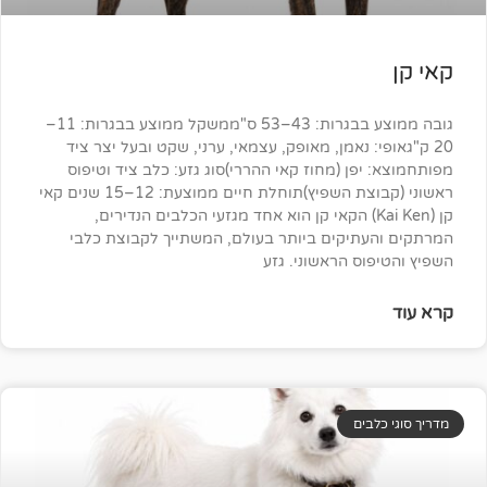
גובה ממוצע בבגרות: 43–53 ס"ממשקל ממוצע בבגרות: 11–
: נאמן, מאופק, עצמאי, ערני, שקט ובעל יצר ציד
ן (מחוז קאי ההררי)סוג גזע: כלב ציד וטיפוס
ראשוני (קבוצת השפיץ)תוחלת חיים ממוצעת: 12–15 שנים קאי
 (Kai Ken) הקאי קן הוא אחד מגזעי הכלבים הנדירים,
תיקים ביותר בעולם, המשתייך לקבוצת כלבי
ס הראשוני. גזע
ים