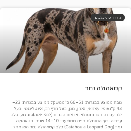
ים
 נמר
גובה ממוצע בבגרות: 51–66 ס"ממשקל ממוצע בבגרות: 23–
: עצמאי, נאמן, מגן, בעל מרץ רב, אינטליגנטי ובעל
ותחמוצא: ארצות הברית (לואיזיאנה)סוג גזע: כלב
עבודה ורעייהתוחלת חיים ממוצעת: 10–14 שנים קטאהולה
נמר (Catahoula Leopard Dog) כלב קטאהולה נמר הוא אחד