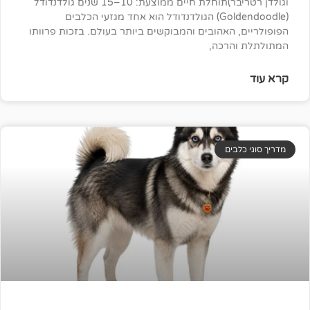
וגולדן רטריבר)תוחלת חיים ממוצעת: 10–15 שנים גולדנדודל
(Goldendoodle) הגולדנדודל הוא אחד מגזעי הכלבים
האהובים והמבוקשים ביותר בעולם. בזכות פרוותו
רכה,
ים