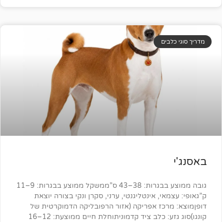
ים
גובה ממוצע בבגרות: 38–43 ס”ממשקל ממוצע בבגרות: 9–11
י, אינטליגנטי, ערני, סקרן ונקי בצורה יוצאת
כז אפריקה (אזור הרפובליקה הדמוקרטית של
קונגו)סוג גזע: כלב ציד קדמוניתוחלת חיים ממוצעת: 12–16