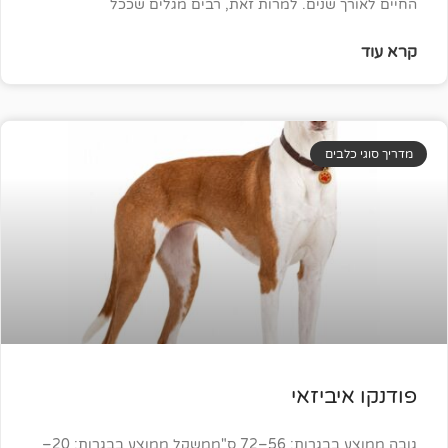
שנים. למרות זאת, רבים מגלים שככל
ים
ביזאי
גובה ממוצע בבגרות: 56–72 ס"ממשקל ממוצע בבגרות: 20–