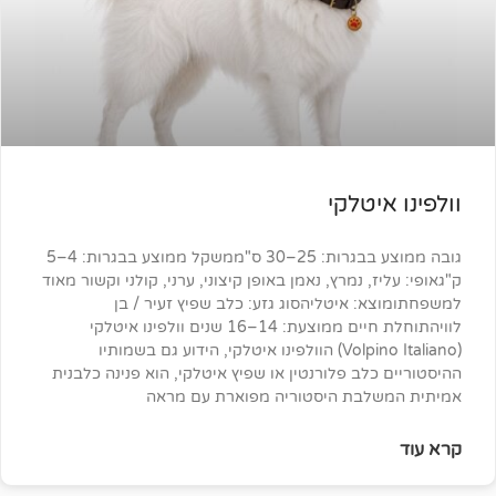
טלקי
גובה ממוצע בבגרות: 25–30 ס"ממשקל ממוצע בבגרות: 4–5
, נמרץ, נאמן באופן קיצוני, ערני, קולני וקשור מאוד
 איטליהסוג גזע: כלב שפיץ זעיר / בן
לוויהתוחלת חיים ממוצעת: 14–16 שנים וולפינו איטלקי
(Volpino Italiano) הוולפינו איטלקי, הידוע גם בשמותיו
לב פלורנטין או שפיץ איטלקי, הוא פנינה כלבנית
בת היסטוריה מפוארת עם מראה