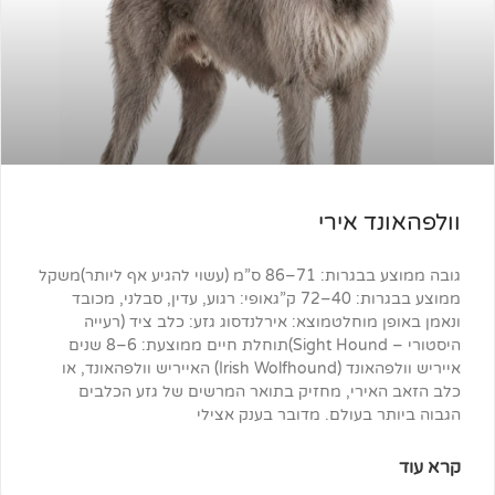
 אירי
גובה ממוצע בבגרות: 71–86 ס”מ (עשוי להגיע אף ליותר)משקל
ממוצע בבגרות: 40–72 ק”גאופי: רגוע, עדין, סבלני, מכובד
וחלטמוצא: אירלנדסוג גזע: כלב ציד (רעייה
היסטורי – Sight Hound)תוחלת חיים ממוצעת: 6–8 שנים
אייריש וולפהאונד (Irish Wolfhound) האייריש וולפהאונד, או
ירי, מחזיק בתואר המרשים של גזע הכלבים
בעולם. מדובר בענק אצילי