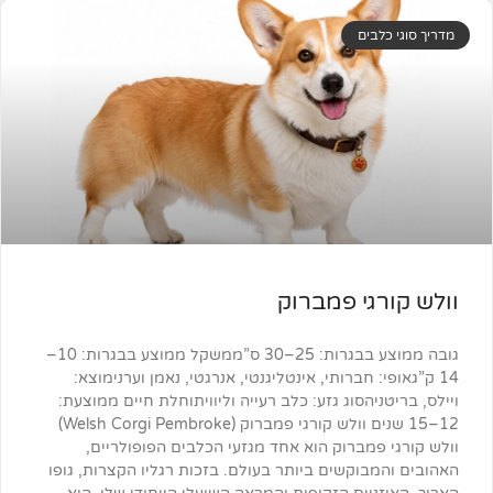
ים
י פמברוק
גובה ממוצע בבגרות: 25–30 ס”ממשקל ממוצע בבגרות: 10–
 חברותי, אינטליגנטי, אנרגטי, נאמן וערנימוצא:
הסוג גזע: כלב רעייה וליוויתוחלת חיים ממוצעת:
12–15 שנים וולש קורגי פמברוק (Welsh Corgi Pembroke)
מברוק הוא אחד מגזעי הכלבים הפופולריים,
וקשים ביותר בעולם. בזכות רגליו הקצרות, גופו