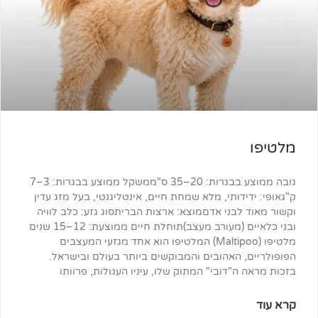
גובה ממוצע בבגרות: 20–35 ס"ממשקל ממוצע בבגרות: 3–7
ותי, מלא שמחת חיים, אינטליגנטי, בעל מזג עדין
בני אדםמוצא: ארצות הבריתסוג גזע: כלב לוויה
ובני כלאיים (מעורב מעצב)תוחלת חיים ממוצעת: 12–15 שנים
מלטיפו (Maltipoo) המלטיפו הוא אחד מגזעי המעצבים
האהובים והמבוקשים ביותר בעולם ובישראל.
דובי" המתוק שלו, עיניו העגולות, פרוותו