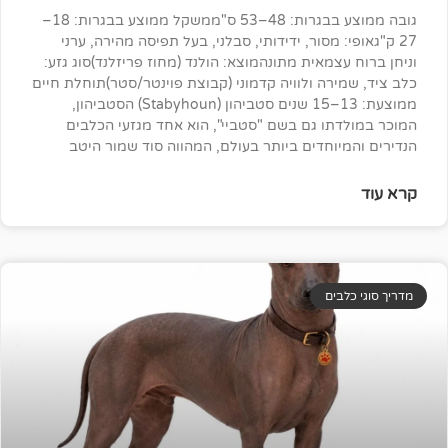
גובה ממוצע בבגרות: 48–53 ס"ממשקל ממוצע בבגרות: 18–
: מסור, ידידותי, סבלני, בעל תפיסה מהירה, ערני
מאית מתונהמוצא: הולנד (מחוז פריזלנד)סוג גזע:
רה ולוויה קדמוני (קבוצת פוינטר/סטר)תוחלת חיים
ממוצעת: 13–15 שנים סטביהון (Stabyhoun) הסטביהון,
ו גם בשם "סטביי", הוא אחד מגזעי הכלבים
וחדים ביותר בעולם, המהווה סוד שמור היטב
ים