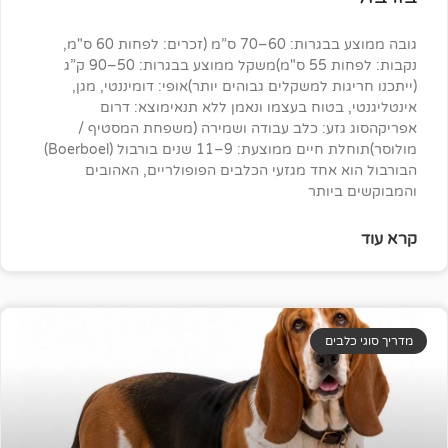
גובה ממוצע בבגרות: 60–70 ס”מ (זכרים: לפחות 60 ס"מ,
נקבות: לפחות 55 ס"מ)משקל ממוצע בבגרות: 50–90 ק”ג
ת למשקלים גבוהים יותר)אופי: דומיננטי, מגן,
בטוח בעצמו ונאמן ללא תנאימוצא: דרום
זע: כלב עבודה ושמירה (משפחת המסטיף /
מולוסר)תוחלת חיים ממוצעת: 9–11 שנים בורבול (Boerboel)
אחד מגזעי הכלבים הפופולריים, האהובים
יותר
ים