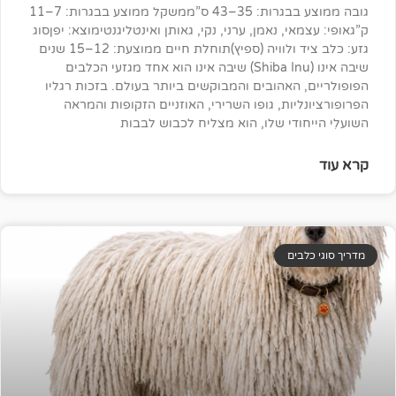
גובה ממוצע בבגרות: 35–43 ס”ממשקל ממוצע בבגרות: 7–11
י, נאמן, ערני, נקי, גאותן ואינטליגנטימוצא: יפןסוג
גזע: כלב ציד ולוויה (ספיץ)תוחלת חיים ממוצעת: 12–15 שנים
שיבה אינו (Shiba Inu) שיבה אינו הוא אחד מגזעי הכלבים
האהובים והמבוקשים ביותר בעולם. בזכות רגליו
ות, גופו השרירי, האוזניים הזקופות והמראה
ודי שלו, הוא מצליח לכבוש לבבות
ים