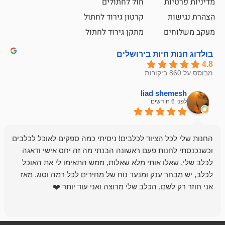
ת
חול לחתולים
קרטון גירוד לחתול
ם
מתקן גירוד לחתול
חיות בירושלים
liad sh
אבי ג
לפני 6 חודשים
 הציוד לכלבים! ניסיתי כמה ספקים לאוכל לכלבים
חנות מדהימה 
נות פעם ראשונה הבנתי מה זה יחס אישי ודאגה
לו אותי מלא שאלות, ממש התאימו לי את האוכל
רון הבעלים - ת
 ענק ומנעד נוח של מחירים לכל רמה וסוג. מאז
לקנות תמיד ו
שם, הכלב שלי מרוצה ואני עוד יותר ❤️