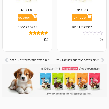
₪
9.00
₪
9
פה לסל
הוספה לסל
BD51216212
BD512
1
מדורג
(1)
5.00
מתוך 5
מבוסס על
דירוגים של
לקוחות
פטה ברווז 400 גרם
שימור לכלב מקס בטעם ציד 410 גרם