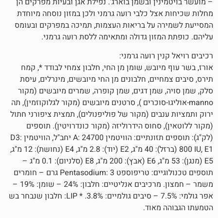
ין ובשמן בוארג'. נפילת אגן ובעיות מפרקים הן
צל כלבי רועה גרמני ולכן במזון נוסחה מיוחדת
ה על בריאות העצמות, תמיכה במפרקים ובעומס
מזון גדולה ומתאימה ללסת רועה גרמני.
ן רועה גרמני:
יובש, שומן מן החי, חלבון צמחי לבודד *, קמח
יים, חלבונים מן החי מיובשים, מינרלים, עיסת
 שמן דגים, שמן קופרה, שמרים מיובשים (מקור
יגו-סוכרים ), סרטנים מיובשים (מקור לגלוקוזמין), תה
בים (מקור של פוליפנולים), תמצית ציפורני חתול
 סחוס הידרוליזה (מקור כונדרויטין). תוספים
(לק"ג): תוספים תזונתיים: הוויטמין A: 24700 יחב"ל, הוויטמין D3:
800 IU, E1 (ברזל): 40 מ"ג, E2 (יוד): 2.8 מ"ג, E4 (נחושת): 12 מ"ג,
E5 (מנגן): 53 מ"ג, E6 (אבץ): 200 מ"ג, E8 (סלניום): 0.1 מ"ג –
תוספים טכנולוגיים: טריפוספט Pentasodium: 3 גרם – חומרים
משמר – חמצון. מרכיבים אנליטיים: חלבון: 24% – שומן: 19% –
אפר גולמי: 7.5% – סיבים גולמיים: 3.8%. * LIP: חלבון שנבחר בש
מאוד.