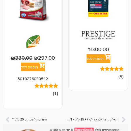
₪
30
₪
330.00
₪
297.00
פה לסל
הוספה לסל
8010276030542
1
מדורג
(1)
5.00
מתוך 5
מבוסס על
דירוגים של
לקוחות
רויאל קנין מדיום אדולט 7+ 15 ק"ג ⋆ SHN תירס
תערובת לתוכונים 20 ק"ג **