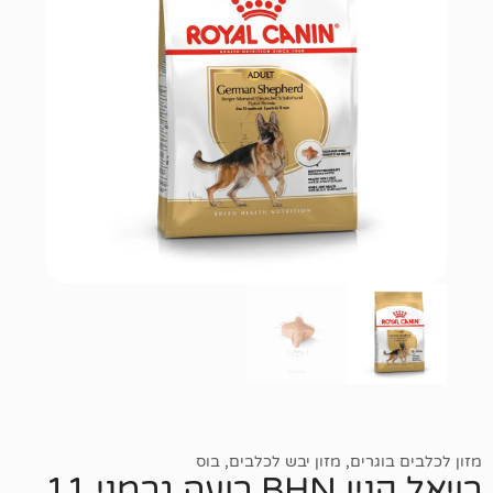
רים
,
מזון יבש לכלבים
,
בוס
רויאל קנין BHN רועה גרמני 11