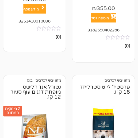
₪
35
מידע נוסף
פה לסל
3251410010098
318255
אין
(0)
ביקורות
מזון יבש לכלבים
|
בוס
ט סטרלייזד
נטורל אנד דלישס
מופחת דגנים עוף סניור
12 קג
2 פינוקים
במתנה