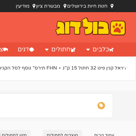
חנות חיות בירושלים
מבשרת ציון
מודיעין
כלבים
חתולים
דגים
צי
“רויאל קנין פיט 32 חתול 15 ק"ג ⋆ FHN תירס” נוסף לסל הקניות.
עמוד הבית
מוצרים לחתולים
מזון לחתולים |