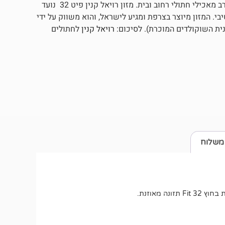
רויאל קנין פיט הוא ללא ספק המזון הפופולרי ביותר של החברה בקרב מאכילי חתולי רחוב ובית. מזון רויאל קנין פיט 32 נועד
. המזון מיוצר בצרפת ומגיע לישראל, והוא משווק על ידי
ית השוקולדים המוכרת). לסיכום:
רויאל קנין
לחתולים
משלוח