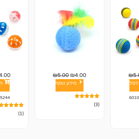
4.00
₪
5.00
₪
4.00
₪
5.
לסל
מידע נוסף
הו
5244
6010
3
מדורגים
(3)
4.67
1
מדורג
מתוך 5
(1)
5.00
מבוסס על
מתוך 5
דירוגים של
מבוסס על
לקוחות
דירוגים של
לקוחות