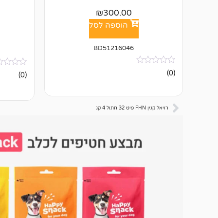
₪
300.00
הוספה לסל
BD51216046
אין
אין
(0)
(0)
ביקורות
ביקורות
רויאל קנין FHN פיט 32 חתול 4 קג