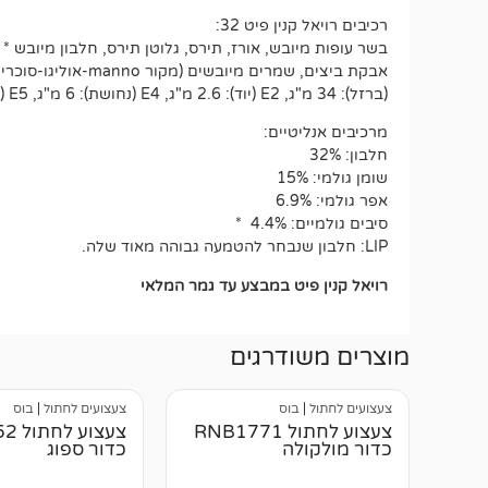
רכיבים רויאל קנין פיט 32:
בשר עופות מיובש, אורז, תירס, גלוטן תירס, חלבון מיובש * 
(ברזל): 34 מ"ג, E2 (יוד): 2.6 מ"ג, E4 (נחושת): 6 מ"ג, E5 (מנגן): 44 מ"ג, E6 (אבץ): 145 מ"ג, E8 (סלניום): 0.09 מ"ג – חומרים משמרים – חומרים נוגדים חמצון.
מרכיבים אנליטיים:
חלבון: 32%
שומן גולמי: 15%
אפר גולמי: 6.9%
סיבים גולמיים: 4.4% *
LIP: חלבון שנבחר להטמעה גבוהה מאוד שלה.
רויאל קנין פיט במבצע עד גמר המלאי
מוצרים משודרגים
צעצועים לחתול
|
בוס
צעצועים לחתול
|
בוס
צעצוע לחתול RNB1771
צעצוע
כדור מולקולה
כדור ספוג