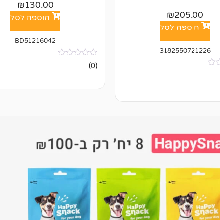
₪
130.00
₪
205.00
הוספה לסל
הוספה לסל
BD51216042
3182550721226
אין
(0)
ביקורות