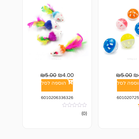
₪
5.00
₪
4.00
₪
5.00
₪
ספה לסל
הוספה לסל
6010206336326
601020725
אין
(0)
ביקורות