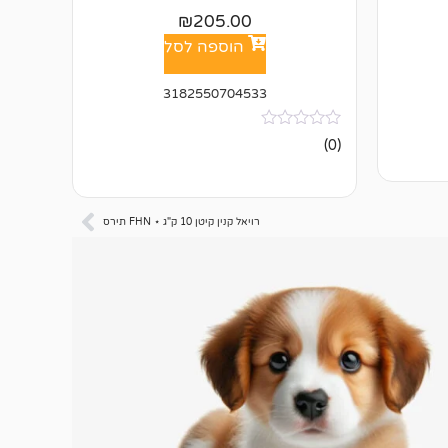
₪
205.00
הוספה לסל
3182550704533
אין
(0)
ביקורות
רויאל קנין קיטן 10 ק"ג ⋆ FHN תירס