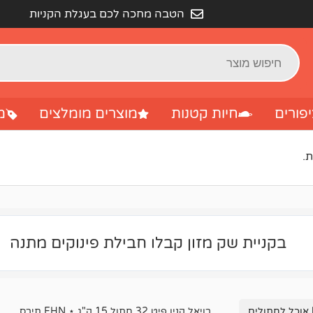
הטבה מחכה לכם בעגלת הקניות
פורים
חיות קטנות
מוצרים מומלצים
מ
בקניית שק מזון קבלו חבילת פינוקים מתנה
 אוכל לחתולים
רויאל קנין פיט 32 חתול 15 ק"ג ⋆ FHN תירס