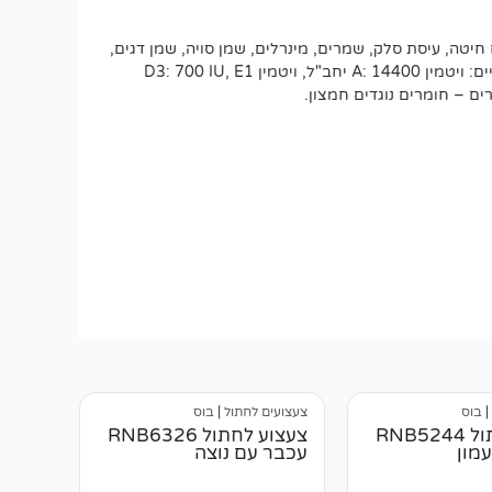
 חיטה, עיסת סלק, שמרים, מינרלים, שמן סויה, שמן דגים,
אבקת ביצים, שמרים מיובשים (מקור manno-אוליגו-סוכרים), תמצית ציפורני חתול (itochnik לוטאין). תוספים (ק"ג ל): תוספים תזונתיים: ויטמין A: 14400 יחב"ל, ויטמין D3: 700 IU, E1
|
בוס
צעצועים לחתול
|
בוס
צעצוע לחתול RNB5244
צעצוע לחתול RNB6326
מון
עכבר עם נוצה