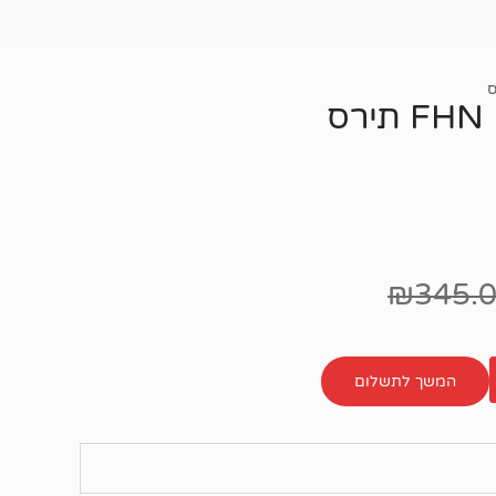
ס
₪
345.
המשך לתשלום