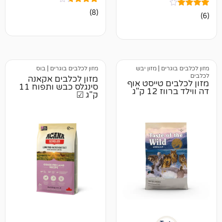
8
מדורגים
(8)
3.50
מתוך 5
מבוסס
על
דירוגים
של
לקוחות
ים
|
מזון יבש
מזון לכלבים בוגרים
|
בוס
מזון לכלבים אקאנה
 טייסט אוף
סינגלס כבש ותפוח 11
 ק"ג
ק"ג ☑