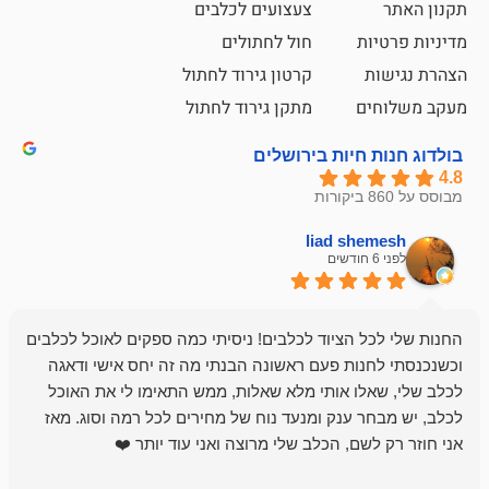
צעצועים לכלבים
ת
חול לחתולים
קרטון גירוד לחתול
ם
מתקן גירוד לחתול
חיות בירושלים
liad sh
אבי ג
לפני 6 חודשים
 הציוד לכלבים! ניסיתי כמה ספקים לאוכל לכלבים
חנות מדהימה 
נות פעם ראשונה הבנתי מה זה יחס אישי ודאגה
לו אותי מלא שאלות, ממש התאימו לי את האוכל
רון הבעלים - ת
 ענק ומנעד נוח של מחירים לכל רמה וסוג. מאז
לקנות תמיד ו
שם, הכלב שלי מרוצה ואני עוד יותר ❤️