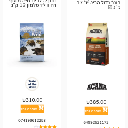
מזון לכלבים טייסט אוף
בוגר גדול הריטייג' 17
דה ווילד סלמון 12 ק"ג
₪
310.00
₪
38
הוספה לסל
פה לסל
074198612253
64992