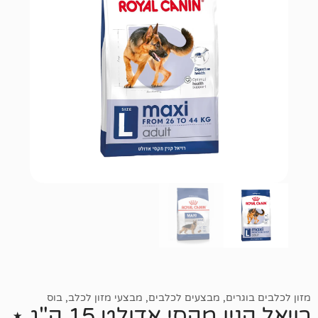
רים
,
מבצעים לכלבים
,
מבצעי מזון לכלב
,
בוס
רויאל קנין מקסי אדולט 15 ק"ג ⋆