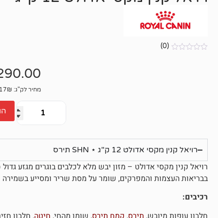
(0)
אין
ביקורות
290.00
מחיר לק"ג: 24.17₪
הו
רויאל קנין מקסי אדולט 12 ק"ג ⋆ SHN תירס
רויאל קנין מקסי אדולט – מזון יבש מלא לכלבים בוגרים מגזע גדול (26–44 ק"ג), מגיל 15 חודשים ומעלה.
בבריאות העצמות והמפרקים, שומר על מסת שריר ומסייע בשמירה על
רכיבים:
חלבון עופות מיובש,
תירס
,
קמח תירס
, שומן מהחי,
חיטה
, חלבון חזי