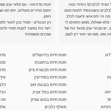
הציוד לכלבים! ניסיתי כמה
חנות מדהימה - עם מלאי ענק שמ
כלבים וכשנכנסתי לחנות פעם
הזמן! מחירים מעולים, יחס חם ושי
מה זה יחס אישי ודאגה לכלב
י מלא שאלות, ממש התאימו לי
רון הבעלים - תמיד נכון לעזור ולס
, יש מבחר ענק ומנעד נוח של
יישר כח! נמשיך לקנות תמיד ולהמ
 וסוג. מאז אני חוזר רק לשם,
ושכנים ומשפחה!
 ואני עוד יותר ❤️
דוג
חנות חיות בירושלים
מדר
חנות חיות ברחובות
סוגי
חנות חיות מבשרת ציון
מדרי
שת
חנות חיות במודיעין
איך
חנות חיות בגבעת זאב
כלב
חה
חנות חיות בתל אביב
הכל
תר
חנות חיות בגוש עציון
מה 
רטיות
מאלף כלבים
אלר