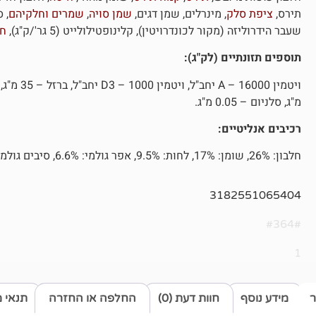
תירס,
ציפת סלק
, מינרלים, שמן דגים,
שמן סויה
,
שמרים
וחלקיהם
, 
שעבר הידרוליזה (מקור לכונדרויטין), קלינופטילולייט (5 גר'/ק"ג),
חו
תוספים תזונתיים (לק"ג):
מ"ג, סלניום – 0.05 מ"ג.
רכיבים אנליטיים:
חלבון: 26%, שומן: 17%, לחות: 9.5%, אפר גולמי: 6.6%, סיבים גולמיים: 1.2%, אנרגיה מטבולית: 3978 קק"ל/ק"ג.
3182551065404
#364#
1
ר
מידע נוסף
חוות דעת (0)
החלפה או החזרה
תנאי 