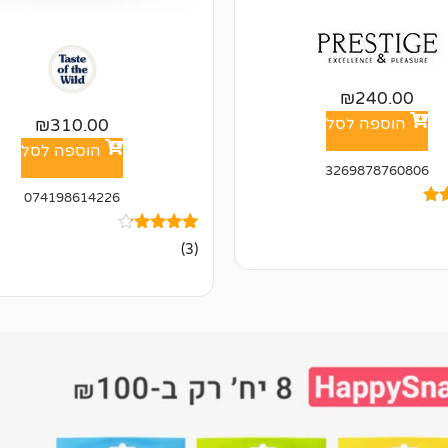
₪
240.00
הוספה לסל
₪
310.00
הוספה לסל
3269878760806
074198614226
3
מדורגים
(3)
4.00
מתוך 5
ל
מבוסס על
דירוגים של
לקוחות