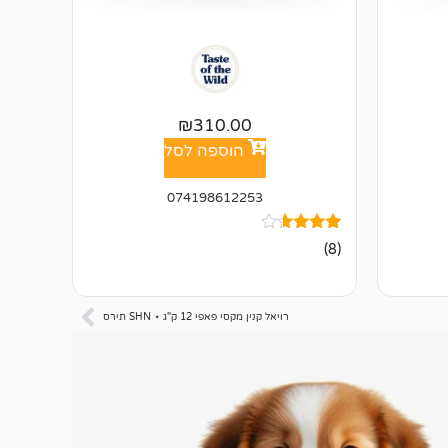
₪
310.00
הוספה לסל
074198612253
8
מדורגים
(8)
3.50
מתוך 5
מבוסס
על
דירוגים
רויאל קנין מקסי פאפי 12 ק"ג ⋆ SHN תירס
של
לקוחות