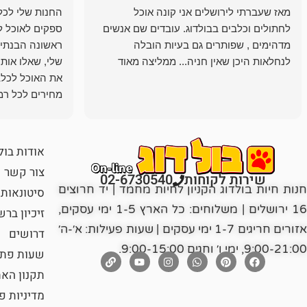
מאז שעברתי לירושלים אני קונה אוכל
החנות שלי לכל 
לחתולים וכלבים בבולדוג. עובדים שם אנשים
ספקים לאוכל ל
מדהימים , שפותרים גם בעיות הובלה
ראשונה הבנתי 
לנחלאות היכן שאין חניה... ממליצה מאוד
שלי, שאלו אות
את האוכל לכלב
מחירים לכל רמה
הכלב שלי מרוצה
אודות בול
צור קשר
שירות לקוחות
02-6730540
חנות חיות בולדוג הקניון לחיות מחמד | יד חרוצים
סיטונאות
16 ירושלים | משלוחים: כל הארץ 1-5 ימי עסקים,
זיכיון בר
אזורים חריגים 1-7 ימי עסקים | שעות פעילות: א׳-ה׳
דרושים
9:00-21:00, ימי ו׳ וחגים 9:00-15:00.
שעות פתי
תקנון הא
מדיניות פ