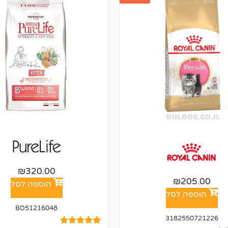
₪
320.00
₪
205.00
הוספה לסל
הוספה לסל
BD51216048
3182550721226