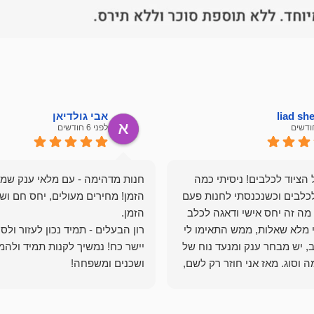
liad s
אבי גולדיאן
לפני 6 חודשים
הציוד לכלבים! ניסיתי כמה
חנות מדהימה - עם מלאי ענק שמ
כלבים וכשנכנסתי לחנות פעם
הזמן! מחירים מעולים, יחס חם ושי
מה זה יחס אישי ודאגה לכלב
י מלא שאלות, ממש התאימו לי
רון הבעלים - תמיד נכון לעזור ולס
, יש מבחר ענק ומנעד נוח של
יישר כח! נמשיך לקנות תמיד ולהמ
 וסוג. מאז אני חוזר רק לשם,
ושכנים ומשפחה!
 ואני עוד יותר ❤️