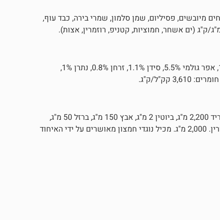
לת שועל, עוף טרי 10%, שומן עוף, תפוחים מיובשים, פסיליום, שמן סלמון, שמרי בירה, כבד עוף,
חלבון גולמי 32%, שומן גולמי 11%, סיבים גולמיים 3.7%, לחות 10%, אפר גולמי 5.5%, סידן 1.1%, זרחן 0.8%, נתרן 1%,
ויטמין A 20,000 IU, ויטמין D3 800 IU, ויטמין E 600 מ"ג, כולין כלוריד 2,200 מ"ג, ביוטין 2 מ"ג, אבץ 150 מ"ג, ברזל 50 מ"ג,
מנגן 60 מ"ג, אשלגן יודיד 3.5 מ"ג, נחושת 10 מ"ג, סלניום 2 מ"ג, טאורין. 2,000 מ"ג. מכיל נוגדי חמצון מאושרים על ידי האיחוד