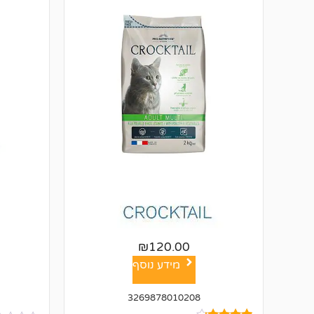
₪
120.00
מידע נוסף
3269878010208