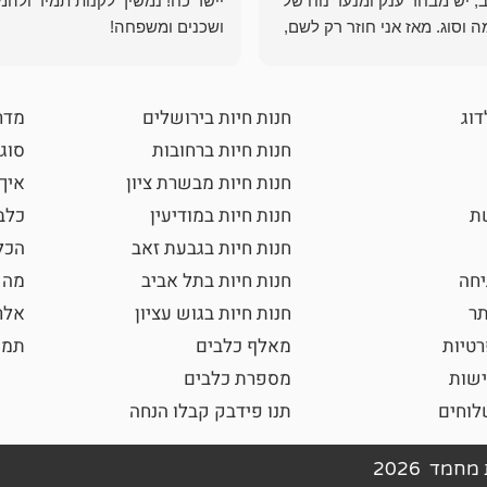
, יש מבחר ענק ומנעד נוח של
יישר כח! נמשיך לקנות תמיד ולהמ
 וסוג. מאז אני חוזר רק לשם,
ושכנים ומשפחה!
 ואני עוד יותר ❤️
דוג
חנות חיות בירושלים
מדר
חנות חיות ברחובות
סוגי
חנות חיות מבשרת ציון
איך
שת
חנות חיות במודיעין
כלב
חנות חיות בגבעת זאב
הכל
חה
חנות חיות בתל אביב
מה 
תר
חנות חיות בגוש עציון
אלר
רטיות
מאלף כלבים
תמו
ישות
מספרת כלבים
וחים
תנו פידבק קבלו הנחה
חמד 2026