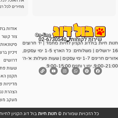
את האוכל לכלב
מחירים לכל רמה
הכלב שלי מרוצה
אודות בול
צור קשר
שירות לקוחות
02-6730540
חנות חיות בולדוג הקניון לחיות מחמד | יד חרוצים
סיטונאות
16 ירושלים | משלוחים: כל הארץ 1-5 ימי עסקים,
זיכיון בר
אזורים חריגים 1-7 ימי עסקים | שעות פעילות: א׳-ה׳
דרושים
9:00-21:00, ימי ו׳ וחגים 9:00-15:00.
שעות פתי
תקנון הא
מדיניות פ
הצהרת נג
מעקב משל
כל הזכויות שמורות ©
חנות חיות
בול דוג הקניון לחיות מ