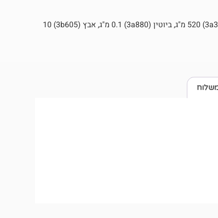
ויטמין D3 (3a671) 160 IU, ויטמין E (3a700) 100 מ"ג, טאורין (3a370) 520 מ"ג, ביוטין (3a880) 0.1 מ"ג, אבץ (3b605) 10
משלוח