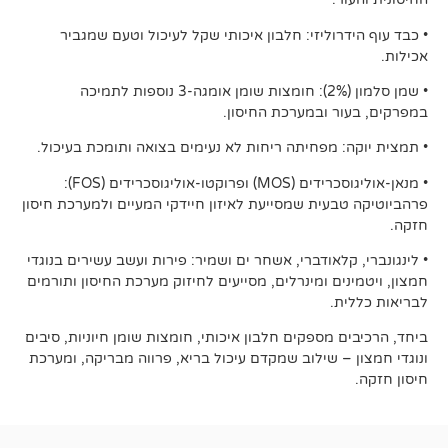
וליזי: חלבון איכותי שקל לעיכול וטעם שמגביר
• שמן סלמון (2%): חומצות שומן אומגה-3 נוספות לתמיכה
 ובמערכת החיסון.
מפחיתה ריחות לא נעימים בצואה ותומכת בעיכול.
• מנאן-אוליגוסכרידים (MOS) ופרוקטו-אוליגוסכרידים (FOS):
ית שמסייעת לאיזון חיידקי המעיים ולמערכת חיסון
לאודברי, אשחר ים ושמיר: פירות ועשב עשירים בנוגדי
ם ומינרלים, מסייעים לחיזוק מערכת החיסון ותורמים
.
מספקים חלבון איכותי, חומצות שומן חיוניות, סיבים
 שילוב שמקדם עיכול בריא, פרווה מבריקה, ומערכת