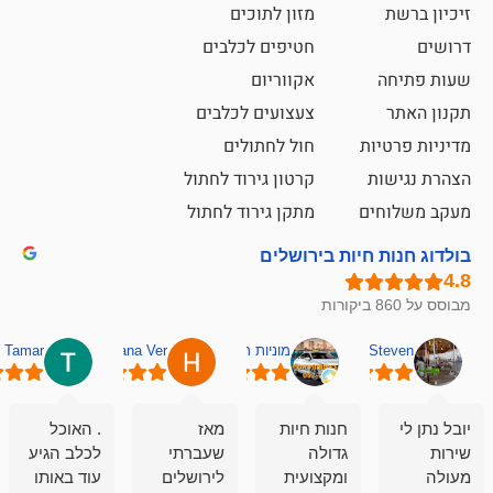
מזון לתוכים
חטיפים לכלבים
אקווריום
צעצועים לכלבים
ת
חול לחתולים
קרטון גירוד לחתול
ם
מתקן גירוד לחתול
חיות בירושלים
מוניות רחובות אסף
Hana Ver
Tamar
סאן בן 
חנות חיות
מאז
. האוכל
פשוט חווית
גדולה
שעברתי
לכלב הגיע
קנייה שאפו
ומקצועית
לירושלים
עוד באותו
לעוסקים