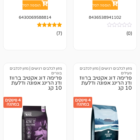
פה לסל
הוספה לסל
6430069588814
843653
7
מדורגים
(7)
4.86
מתוך 5
מבוסס על
דירוגים של
לקוחות
ים
|
מזון לכלבים
מזון לכלבים רגישים
|
מזון לכלבים
בוגרים
קטיב ברווז
פרימה דוג אקטיב ברווז
פונה ודלעת
ודג הרינג אפונה ודלעת
10 קג
4 פינוקים
4 פינוקים
במתנה
במתנה