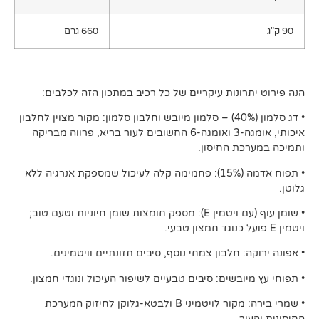
660 גרם
נות עיקריים של כל רכיב במתכון הזה לכלבים:
• דג סלמון (40%) – סלמון מיובש וחלבון סלמון: מקור מצוין לחלבון
איכותי, אומגה-3 ואומגה-6 החשובים לעור בריא, פרווה מבריקה
 החיסון.
• תפוח אדמה (15%): פחמימה קלה לעיכול שמספקת אנרגיה ללא
• שומן עוף (עם ויטמין E): מספק חומצות שומן חיוניות וטעם טוב;
חלבון צמחי נוסף, סיבים תזונתיים וויטמינים.
בשים: סיבים טבעיים לשיפור העיכול ונוגדי חמצון.
• שמרי בירה: מקור לויטמיני B ולבטא-גלוקן לחיזוק המערכת