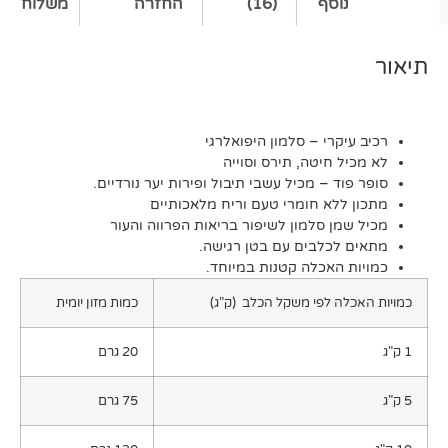
סף
(16)
החזרה
משלוח
רי – סלמון היפואלרגי
חיטה, תירס וסוייה
 – מכיל עשבי תיבול ופירות יער נורדיים.
א חומרי טעם וריח מלאכותיים
 סלמון לשיפור בריאות הפרווה והעור
כלבים עם בטן רגישה.
אכלה קטנות במיוחד.
 לפי משקל הכלב (ק"ג)
כמות מזון יומית
20 גרם
75 גרם