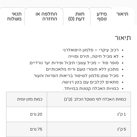
דע
חוות
החלפה או
תנאי
סף
דעת (0)
החזרה
משלוח
רי – סלמון היפואלרגי
חיטה, תירס וסוייה
 – מכיל עשבי תיבול ופירות יער נורדיים.
א חומרי טעם וריח מלאכותיים
 סלמון לשיפור בריאות הפרווה והעור
כלבים עם בטן רגישה.
אכלה קטנות במיוחד.
 לפי משקל הכלב (ק"ג)
כמות מזון יומית
20 גרם
75 גרם