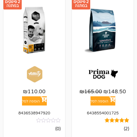
2 פינוקים
2 פינוקים
במתנה
במתנה
₪
110.00
₪
165.00
פה לסל
הוספה לסל
8436538947920
643855
אין
(0)
ביקורות