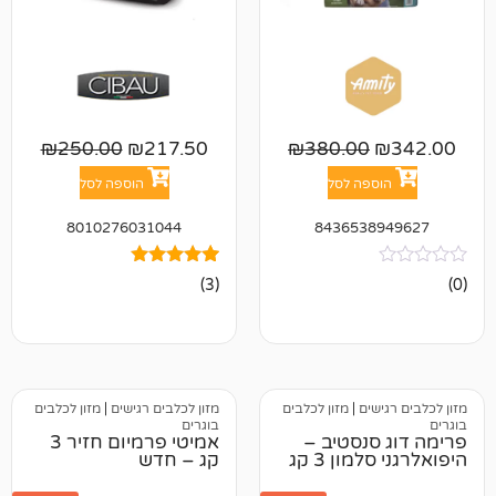
₪
250.00
₪
217.50
₪
380.00
פה לסל
הוספה לסל
8010276031044
843653
3
מדורגים
(3)
5.00
מתוך 5
מבוסס על
דירוגים של
לקוחות
ים
|
מזון לכלבים
מזון לכלבים רגישים
|
מזון לכלבים
בוגרים
נסטיב –
אמיטי פרמיום חזיר 3
ון 3 קג
קג – חדש