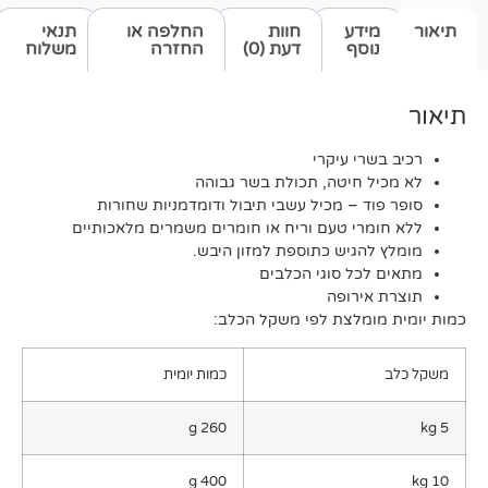
דע
חוות
החלפה או
תנאי
סף
דעת (0)
החזרה
משלוח
י עיקרי
 חיטה, תכולת בשר גבוהה
 – מכיל עשבי תיבול ודומדמניות שחורות
רי טעם וריח או חומרים משמרים מלאכותיים
גיש כתוספת למזון היבש.
כל סוגי הכלבים
ירופה
מלצת לפי משקל הכלב:
כמות יומית
260 g
400 g