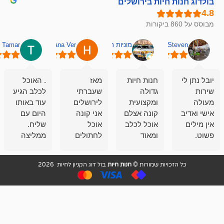
חיות בירושלים
מוניות רחובות אסף
Hana Ver
Tamar
סאן בן 
חנות חיות
מאז
. האוכל
פשוט חווית
גדולה
שעברתי
לכלב הגיע
קנייה שאפו
ומקצועית
לירושלים
עוד באותו
לעוסקים
קונה אצלם
אני קונה
היום עם
במלאכה
אוכל לכלב
אוכל
שליח.
שירות-אמינות-ז
ומאוד
לחתולים
ממליצה
והכי חשוב
מרוצה
וכלבים
מאד!!
איכות
בעיקר
בבולדוג.
שירות מאד
ממליץ
ויות שמורות ©
חנות חיות
בול דוג הקניון לחיות 2026
מהשירות
עובדים שם
מקצועי
בחום
וגם
אנשים
ואדיב ,
מהמחירים
מדהימים ,
מאד
הזולים
שפותרים
נחמדים ,
גם בעיות
מזמינה
הובלה
אצלם