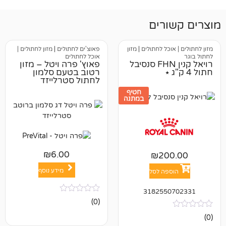
רים
וכל לחתולים
|
מזון
פאוצ'ים לחתולים
|
מזון לחתולים |
אוכל לחתולים
רויאל קנין FHN סנסיבל
פאוץ' פרה ויטל – מזון
רטוב בטעם סלמון
לחתול סטרלייזד
חטיף
במתנה
₪
6.00
₪
20
מידע נוסף
פה לסל
318255
אין
(0)
ביקורות