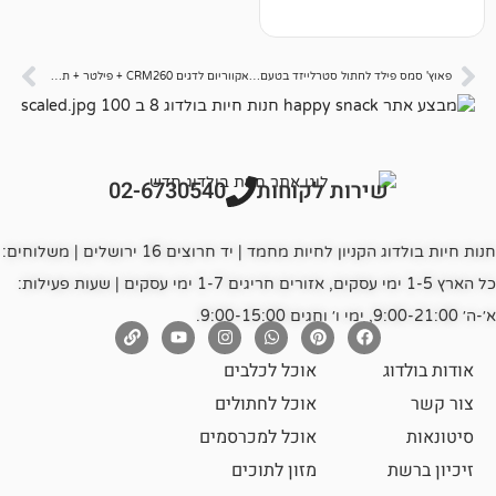
פאוץ' סמס פילד לחתול סטרלייזד בטעם בקר וסלק – 85 גרם
אקווריום לדגים CRM260 + פילטר + תאורת לד טאצ' 26 ס"מ
רות לקוחות
02-6730540
חנות חיות בולדוג הקניון לחיות מחמד | יד חרוצים 16 ירושלים | משלוחים:
כל הארץ 1-5 ימי עסקים, אזורים חריגים 1-7 ימי עסקים | שעות פעילות:
אוכל לכלבים
אוכל לחתולים
אוכל למכרסמים
מזון לתוכים