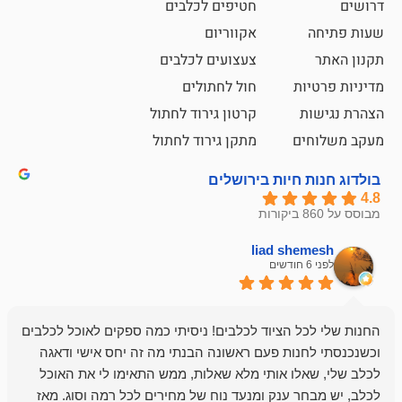
חטיפים לכלבים
אקווריום
צעצועים לכלבים
ת
חול לחתולים
קרטון גירוד לחתול
ם
מתקן גירוד לחתול
חיות בירושלים
liad sh
אבי ג
לפני 6 חודשים
 הציוד לכלבים! ניסיתי כמה ספקים לאוכל לכלבים
חנות מדהימה 
נות פעם ראשונה הבנתי מה זה יחס אישי ודאגה
לו אותי מלא שאלות, ממש התאימו לי את האוכל
רון הבעלים - ת
 ענק ומנעד נוח של מחירים לכל רמה וסוג. מאז
לקנות תמיד ו