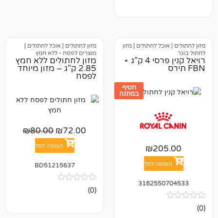
וכל לחתולים
|
מזון
מזון לחתולים | אוכל לחתולים
|
מוצרים לפסח - ללא חמץ
רויאל קנין פרסי 4 ק"ג ⋆
מזון לחתולים ללא חמץ
2.85 ק"ג – מזון מיוחד
לפסח
חטיף
במתנה
₪
80.00
₪
72.00
הוספה לסל
₪
20
פה לסל
BD51215637
318255
אין
(0)
ביקורות