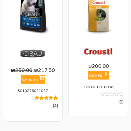
₪
20
₪
250.00
₪
217.50
ע נוסף
הוספה לסל
325141
8010276031037
4
מדורגים
(4)
5.00
מתוך 5
מבוסס על
דירוגים של
לקוחות