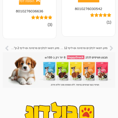
הוספה לסל
801027
8010276036636
3
מדורגים
(3)
5.00
מתוך 5
מבוסס על
דירוגים של
לקוחות
מזון רפואי לכלבים פרמינה וט-לייף 12 ק"ג UltraHypo אולטרה היפו
מזון רפואי לכלבים פרמינה וט-לייף 2 ק"ג Diabetic דיאבטיק