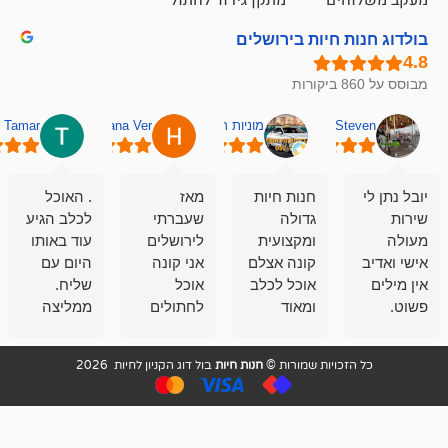
ם
מתקן גירוד לחתול
חיות בירושלים
מוניות רחובות אסף
Hana Ver
Tamar
סאן בן 
חנות חיות
מאז
. האוכל
פשוט חווית
גדולה
שעברתי
לכלב הגיע
קנייה שאפו
ומקצועית
לירושלים
עוד באותו
לעוסקים
קונה אצלם
אני קונה
היום עם
במלאכה
אוכל לכלב
אוכל
שליח.
שירות-אמינות-ז
ומאוד
לחתולים
ממליצה
והכי חשוב
מרוצה
וכלבים
מאד!!
איכות
בעיקר
בבולדוג.
שירות מאד
ממליץ
ויות שמורות ©
חנות חיות
בול דוג הקניון לחיות 2026
מהשירות
עובדים שם
מקצועי
בחום
וגם
אנשים
ואדיב ,
מהמחירים
מדהימים ,
מאד
הזולים
שפותרים
נחמדים ,