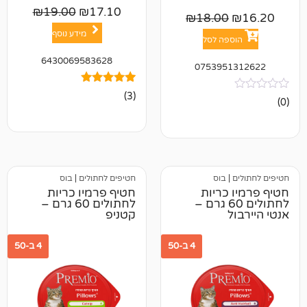
₪
19.00
₪
17.10
₪
18.00
מידע נוסף
פה לסל
6430069583628
075395
3
מדורגים
(3)
5.00
מתוך 5
מבוסס על
דירוגים של
לקוחות
בוס
חטיפים לחתולים
|
בוס
כריות
חטיף פרמיו כריות
לחתולים 60 גרם –
לחתולים 60 גרם –
קטניפ
4 ב-50
4 ב-50