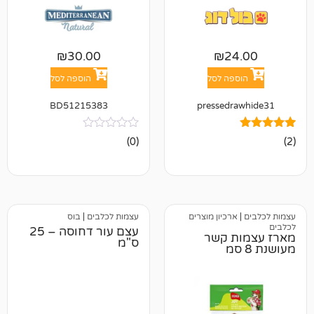
₪
30.00
₪
2
פה לסל
הוספה לסל
BD51215383
pressedr
אין
(0)
ביקורות
רכיון מוצרים
עצמות לכלבים
|
בוס
עצם עור דחוסה – 25
ת קשר
ס"מ