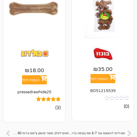
₪
3
₪
18.00
פה לסל
הוספה לסל
BD512
pressedrawhide25
3
מדורגים
(3)
5.00
מתוך 5
מבוסס על
דירוגים של
לקוחות
פט-לייף דונאטס עור 6-7 סמ בציפוי ברווז – מארז 3 יח סך 130 גרם
חטיף לכלב סופר סנאק צ'יפס ברווז 80 גרם