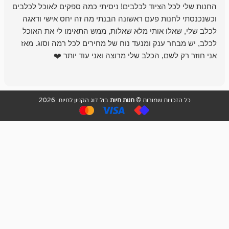
 הציוד לכלבים! ניסיתי כמה ספקים לאוכל לכלבים
חנות מדהימה 
נות פעם ראשונה הבנתי מה זה יחס אישי ודאגה
לו אותי מלא שאלות, ממש התאימו לי את האוכל
רון הבעלים - ת
 ענק ומנעד נוח של מחירים לכל רמה וסוג. מאז
לקנות תמיד ו
שם, הכלב שלי מרוצה ואני עוד יותר ❤️
ויות שמורות ©
חנות חיות
בול דוג הקניון לחיות 2026