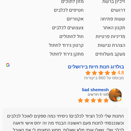
מזון לתוכים
חטיפים לכלבים
אקווריום
צעצועים לכלבים
ת
חול לחתולים
קרטון גירוד לחתול
ם
מתקן גירוד לחתול
חיות בירושלים
liad sh
אבי ג
לפני 6 חודשים
 הציוד לכלבים! ניסיתי כמה ספקים לאוכל לכלבים
חנות מדהימה 
נות פעם ראשונה הבנתי מה זה יחס אישי ודאגה
לו אותי מלא שאלות, ממש התאימו לי את האוכל
רון הבעלים - ת