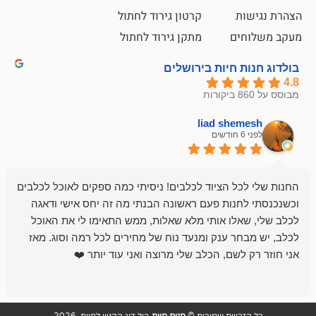
קרטון גירוד לחתול
ם
מתקן גירוד לחתול
חיות בירושלים
liad sh
אבי ג
לפני 6 חודשים
 הציוד לכלבים! ניסיתי כמה ספקים לאוכל לכלבים
חנות מדהימה 
נות פעם ראשונה הבנתי מה זה יחס אישי ודאגה
לו אותי מלא שאלות, ממש התאימו לי את האוכל
רון הבעלים - ת
 ענק ומנעד נוח של מחירים לכל רמה וסוג. מאז
לקנות תמיד ו
שם, הכלב שלי מרוצה ואני עוד יותר ❤️
ויות שמורות ©
חנות חיות
בול דוג הקניון לחיות 2026