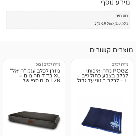
רים
מזרן לכלב
|
בוס
רן איכותי
מזרן לכלב ענק "רויאל"
חול נייבי -
XL בד דוחה מים –
128 ס"מ ספיישל