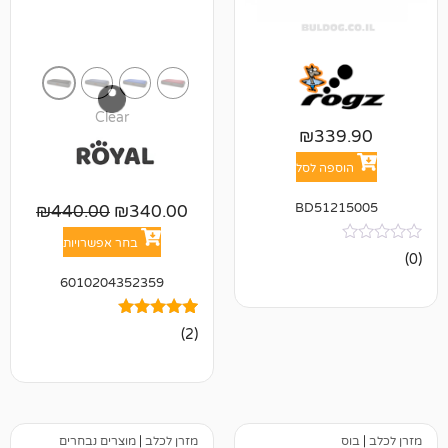
Clear
₪
33
פה לסל
BD512
₪
440.00
₪
340.00
בחר אפשרויות
6010204352359
2
מדורגים
(2)
5.00
מתוך 5
מבוסס על
דירוגים של
לקוחות
מזרן לכלב
|
מוצרים נבחרים