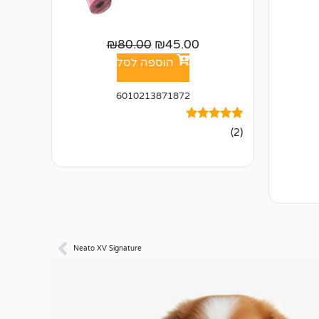
₪
80.00
₪
45.00
הוספה לסל
6010213871872
2
מדורגים
(2)
5.00
מתוך 5
מבוסס על
דירוגים של
לקוחות
Neato XV Signature