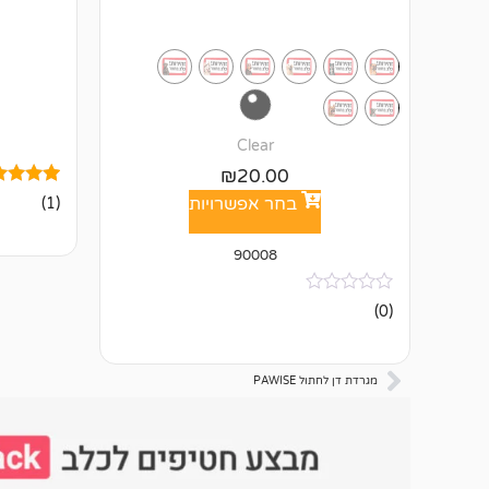
Clear
₪
20.00
1
מדורג
בחר אפשרויות
(1)
5.00
מתוך 5
מבוסס על
90008
דירוגים ש
לקוחות
אין
(0)
ביקורות
מגרדת דן לחתול PAWISE