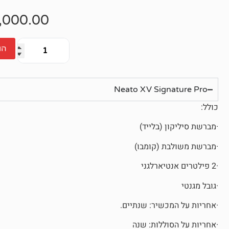
אין
ביקורות
,000.00
הו
Neato XV Signature Pro
כולל:
·מברשת סיליקון (בלייד)
·מברשת משולבת (קומבו)
·2 פילטרים אנטיארלגני
·גובל מגנטי
·אחריות על המכשיר: שנתיים.
·אחריות על הסוללות: שנה