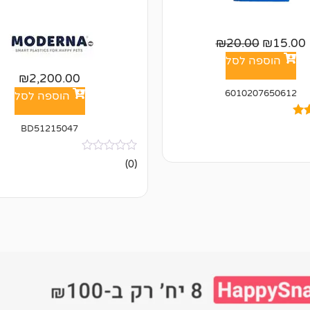
₪
20.00
₪
15.00
הוספה לסל
₪
2,200.00
6010207650612
הוספה לסל
BD51215047
אין
(0)
ל
ביקורות