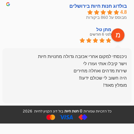
חיות בירושלים
ל
mazor
לפני 6 חודשים
אחלה חנות ,א
בכל עניין מתי
והשירות פצצה.
ויות שמורות ©
חנות חיות
בול דוג הקניון לחיות 2026