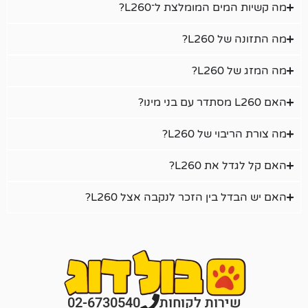
ם המומלצת ל־L260?
L26?
L?
 של L260?
ת L260?
בין הזכר לנקבה אצל L260?
רות לקוחות
02-6730540