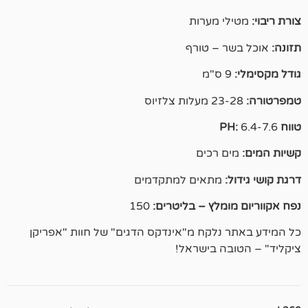
י מערות
ר – טורף
מ
ם רכים
:
מתאים למתקדמים
ומלץ – בליטרים:
150
 נלקח מ"אינדקס הדגים" של חוות "אפריקן
בה בישראל!