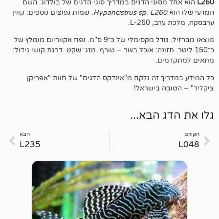
וגי הדגים במדריך סוגי הדגים של בולדוג. השם
Hypancistrus sp. L26
. שמות נפוצים נוספים: קווין
L-26.
מוצאו מברזיל. גודל מקסימלי של כ־9 ס"מ. נפח אקווריום מומלץ של
. תזונה: אוכל בשר – טורף. מזג: שקט. דרגת קושי גידול:
ם.
 זה נלקח מ"אינדקס הדגים" של חוות "אפריקן
 בישראל!
 הבא...
הבא
L235