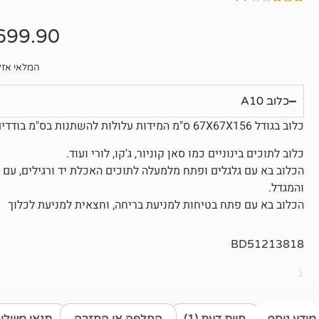
1
מדורג
3.00
699.90
מתוך 5
מבוסס
על
דירוגים
המלאי אזל
של
לקוחות
כלוב A10
כלוב בגודל 67X67X156 ס"מ המידות עלולות להשתנות בס"מ בודדים בהתאם למלאי הספקים השונים
כלוב לתוכים בינוניים כמו סאן קוניור, ג'קו, לורי ועוד.
והמגדל.
הכלוב בא עם פתח בטיחות למניעת בריחה, וחצאית למניעת לכלוך
BD51213818
1
מידע נוסף
חוות דעת (1)
החלפה או החזרה
תנאי משלו