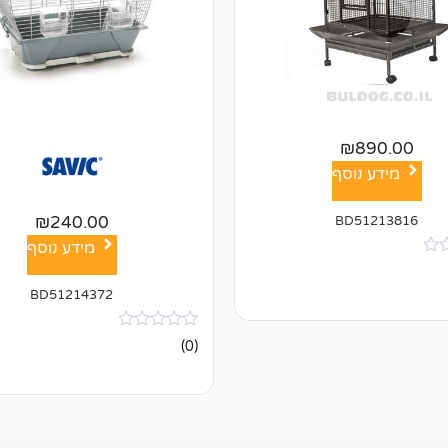
₪
890.00
מידע נוסף
₪
240.00
BD51213816
מידע נוסף
BD51214372
אין
(0)
ביקורות