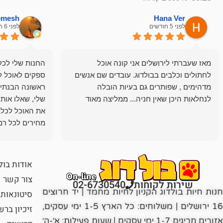
hemesh
Hana Ver
לפני 5 חודשים
לפני 6 חודשים
מאז שעברתי לירושלים אני קונה אוכל
החנות שלי לכל 
לחתולים וכלבים בבולדוג. עובדים שם אנשים
ספקים לאוכל ל
מדהימים , שפותרים גם בעיות הובלה
ראשונה הבנתי 
לנחלאות היכן שאין חניה... ממליצה מאוד
שלי, שאלו אות
את האוכל לכלב
מחירים לכל רמה
הכלב שלי מרוצה
אודות בול
צור קשר
שירות לקוחות
02-6730540
חנות חיות בולדוג הקניון לחיות מחמד | יד חרוצים
סיטונאות
16 ירושלים | משלוחים: כל הארץ 1-5 ימי עסקים,
זיכיון בר
אזורים חריגים 1-7 ימי עסקים | שעות פעילות: א׳-ה׳