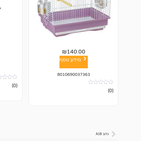
₪
140.00
מידע נוסף
8010690037363
אין
(0)
ביקורות
אין
(0)
ביקורות
כלוב A18