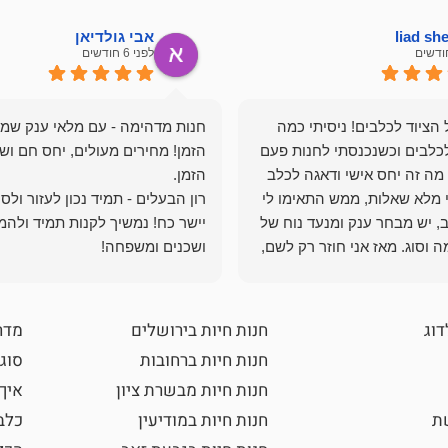
liad s
אבי גולדיאן
לפני 6 חודשים
הציוד לכלבים! ניסיתי כמה
חנות מדהימה - עם מלאי ענק שמ
כלבים וכשנכנסתי לחנות פעם
הזמן! מחירים מעולים, יחס חם ושי
מה זה יחס אישי ודאגה לכלב
י מלא שאלות, ממש התאימו לי
רון הבעלים - תמיד נכון לעזור ולס
, יש מבחר ענק ומנעד נוח של
יישר כח! נמשיך לקנות תמיד ולהמ
 וסוג. מאז אני חוזר רק לשם,
ושכנים ומשפחה!
 ואני עוד יותר ❤️
דוג
חנות חיות בירושלים
מדר
חנות חיות ברחובות
סוגי
חנות חיות מבשרת ציון
איך
שת
חנות חיות במודיעין
כלב