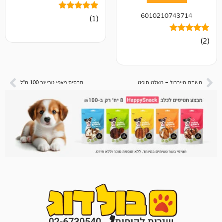
601021
1
מדורג
(1)
5.00
מתוך 5
מבוסס על
דירוגים של
לקוחות
– מאלט סופט
תרסיס פאפי טריינר 100 מ"ל
רות לקוחות
02-6730540