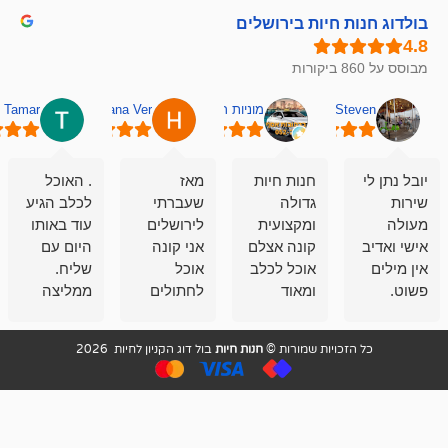
חיות בירושלים
מוניות רחובות אסף
Hana Ver
Tamar
סאן בן 
חנות חיות
מאז
. האוכל
פשוט חווית
גדולה
שעברתי
לכלב הגיע
קנייה שאפו
ומקצועית
לירושלים
עוד באותו
לעוסקים
קונה אצלם
אני קונה
היום עם
במלאכה
אוכל לכלב
אוכל
שליח.
שירות-אמינות-ז
ומאוד
לחתולים
ממליצה
והכי חשוב
מרוצה
וכלבים
מאד!!
איכות
בעיקר
בבולדוג.
שירות מאד
ממליץ
ויות שמורות ©
חנות חיות
בול דוג הקניון לחיות 2026
מהשירות
עובדים שם
מקצועי
בחום
וגם
אנשים
ואדיב ,
מהמחירים
מדהימים ,
מאד
הזולים
שפותרים
נחמדים ,
גם בעיות
מזמינה