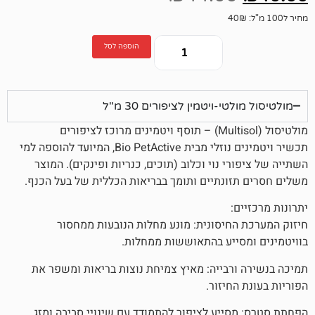
הוספה לסל
-ויטמין לציפורים 30 מ"ל
תכשיר ויטמינים נוזלי מבית Bio PetActive, המיועד להוספה למי
י נוי וכלוב (תוכים, כנריות ופינקים). המוצר
ונתיים ותומך בבריאות הכללית של בעל הכנף.
:
חיסונית: מונע מחלות הנובעות ממחסור
ייע בהתאוששות ממחלות.
רבייה: מאיץ צמיחת נוצות בריאות ומשפר את
חיזור.
ייע לציפור להתמודד עם שינויי סביבה ומזג