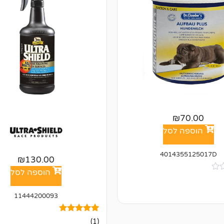
₪
70.00
הוספה לסל
4014355125017D
₪
130.00
הוספה לסל
11444200093
1
מדורג
(1)