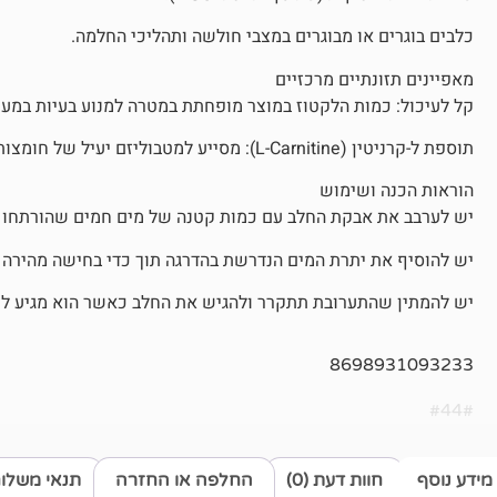
כלבים בוגרים או מבוגרים במצבי חולשה ותהליכי החלמה.
מאפיינים תזונתיים מרכזיים
קל לעיכול: כמות הלקטוז במוצר מופחתת במטרה למנוע בעיות במע
תוספת ל-קרניטין (L-Carnitine): מסייע למטבוליזם יעיל של חומצות שומן והפיכת שומן לאנרגיה זמינה בשרירים.
הוראות הכנה ושימוש
יש לערבב את אבקת החלב עם כמות קטנה של מים חמים שהורתחו וקורר
יש להוסיף את יתרת המים הנדרשת בהדרגה תוך כדי בחישה מהירה 
יש להמתין שהתערובת תתקרר ולהגיש את החלב כאשר הוא מגיע לטמפרטורת הג
8698931093233
#44#
מידע נוסף
חוות דעת (0)
החלפה או החזרה
תנאי משלו