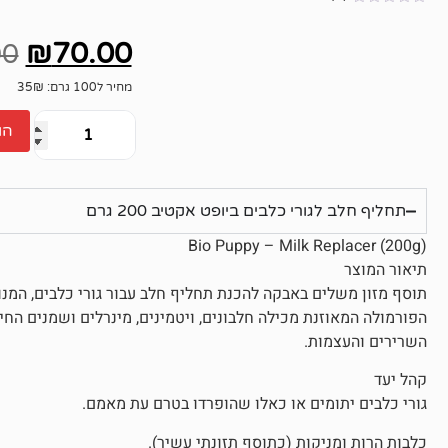
אין
ביקורות
₪
70.00
00
מחיר ל100 גרם: 35₪
הו
תחליף חלב לגורי כלבים ביופט אקטיב 200 גרם
Bio Puppy – Milk Replacer (200g)
תיאור המוצר
תוסף מזון משלים באבקה להכנת תחליף חלב עבור גורי כלבים, המנ
הפורמולה המאוזנת מכילה חלבונים, ויטמינים, מינרלים ושמנים ה
השרירים והעצמות.
קהל יעד
גורי כלבים יתומים או כאלו שהופרדו בטרם עת מאמם.
כלבות הרות ומניקות (כתוסף תזונתי עשיר).