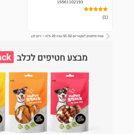
15561102193
1
מדורג
(1)
5.00
מתוך 5
מבוסס על
דירוגים של
צמח פלסטיק לאקווריום SC-02 גובה 20 ס"מ – ירוק לבן
לקוחות