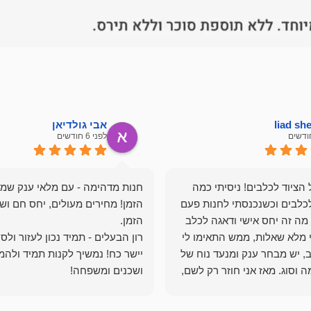
liad s
אבי גולדיאן
לפני 6 חודשים
הציוד לכלבים! ניסיתי כמה
חנות מדהימה - עם מלאי ענק שמ
כלבים וכשנכנסתי לחנות פעם
הזמן! מחירים מעולים, יחס חם ושי
מה זה יחס אישי ודאגה לכלב
י מלא שאלות, ממש התאימו לי
רון הבעלים - תמיד נכון לעזור ולס
, יש מבחר ענק ומנעד נוח של
יישר כח! נמשיך לקנות תמיד ולהמ
 וסוג. מאז אני חוזר רק לשם,
ושכנים ומשפחה!
 ואני עוד יותר ❤️