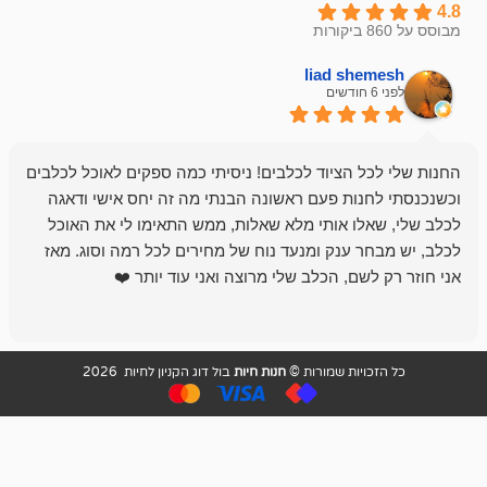
liad sh
אבי ג
לפני 6 חודשים
 הציוד לכלבים! ניסיתי כמה ספקים לאוכל לכלבים
חנות מדהימה 
נות פעם ראשונה הבנתי מה זה יחס אישי ודאגה
לו אותי מלא שאלות, ממש התאימו לי את האוכל
רון הבעלים - ת
 ענק ומנעד נוח של מחירים לכל רמה וסוג. מאז
לקנות תמיד ו
שם, הכלב שלי מרוצה ואני עוד יותר ❤️
ויות שמורות ©
חנות חיות
בול דוג הקניון לחיות 2026