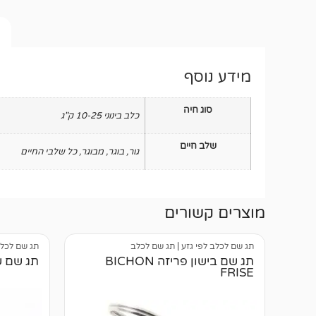
מידע נוסף
סוג חיה
כלב בינוני 10-25 ק"ג
שלב חיים
גור
,
בוגר
,
מבוגר
,
כל שלבי החיים
מוצרים קשורים
תג שם לכלב לפי גזע
|
תג שם לכלב
תג שם לכלב
תג שם בישון פריזה BICHON
תג שם שיצו GREY
FRISE