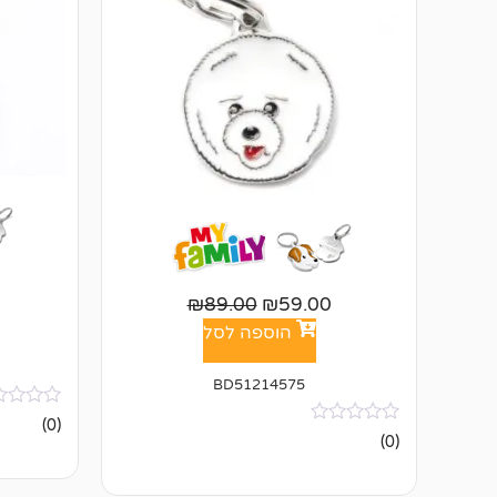
₪
89.00
₪
59.00
הוספה לסל
BD51214575
אין
(0)
ביקורות
אין
(0)
ביקורות