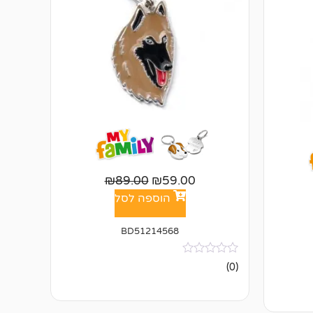
₪
89.00
₪
59.00
הוספה לסל
BD51214568
אין
(0)
ביקורות