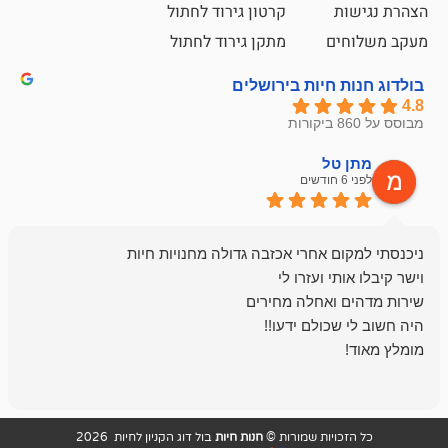
קרטון גירוד לחתול
ם
מתקן גירוד לחתול
חיות בירושלים
ל
mazor
לפני 6 חודשים
אחלה חנות ,א
בכל עניין מתי
והשירות פצצה.
ויות שמורות ©
חנות חיות
בול דוג הקניון לחיות 2026