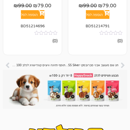
₪
99.00
₪
79.00
₪
99.00
פה לסל
הוספה לסל
BD51214696
BD512
אין
(0)
ביקורות
תג שם מעוצב אבני סברובסקי SMALL BONE STRASS Silver
תוסף תזונה וויצים קונדישניג לכלב 100 טבליות – חסר במלאי