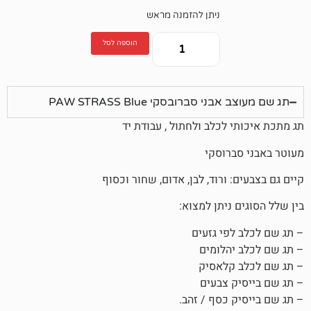
ניתן להזמנה מראש
הוספה לסל
 סברובסקי PAW STRASS Blue
לכלב ולחתול , עבודת יד
רוסקי
 ורוד, לבן, אדום, שחור וכסוף
ניתן למצוא:
פי גזעים
הלומים
קלאסיק
 צבעים
 כסף / זהב.