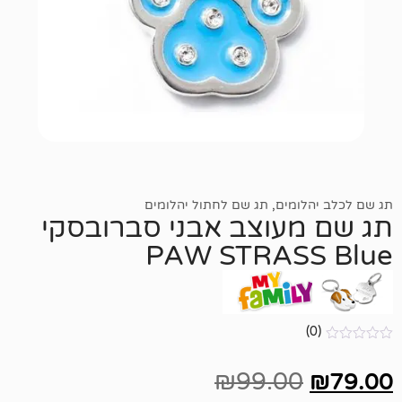
ומים
,
תג שם לחתול יהלומים
עוצב אבני סברובסקי
PAW STRAS
₪
99.00