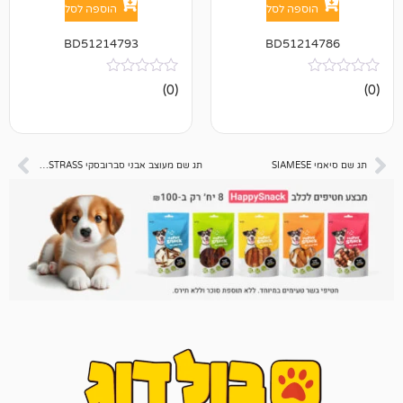
פה לסל
הוספה לסל
BD51214793
BD512
אין
(0)
ביקורות
תג שם מעוצב אבני סברובסקי HEART Blue STRASS