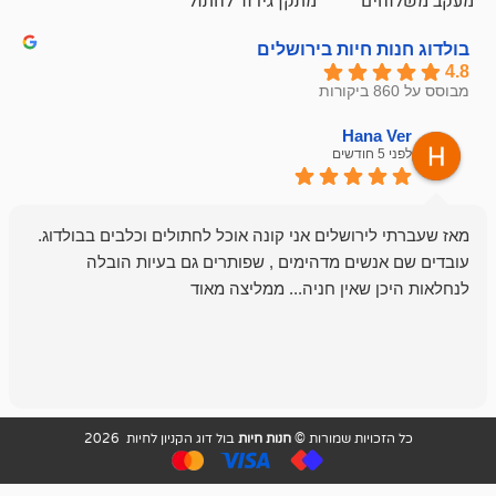
ם
מתקן גירוד לחתול
חיות בירושלים
emesh
Han
לפני 6 חודשים
רושלים אני קונה אוכל לחתולים וכלבים בבולדוג.
החנות שלי לכל
שים מדהימים , שפותרים גם בעיות הובלה
וכשנכנסתי לח
שאין חניה... ממליצה מאוד
לכלב שלי, שא
לכלב, יש מבחר
אני חוזר רק ל
ויות שמורות ©
חנות חיות
בול דוג הקניון לחיות 2026