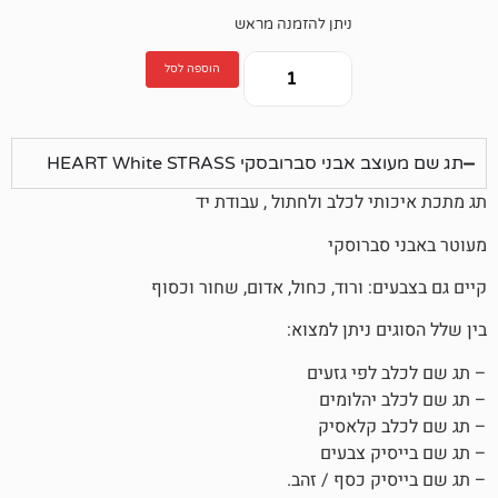
ניתן להזמנה מראש
הוספה לסל
ברובסקי HEART White STRASS
לכלב ולחתול , עבודת יד
רוסקי
 ורוד, כחול, אדום, שחור וכסוף
ניתן למצוא:
פי גזעים
הלומים
קלאסיק
 צבעים
 כסף / זהב.