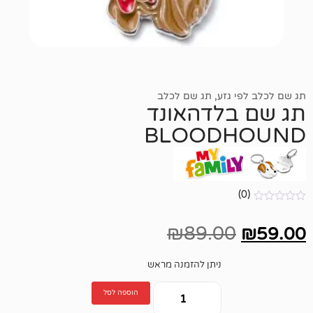
גזע
,
תג שם לכלב
לדהאונד
BLOOD
₪
89.00
ניתן להזמנה מראש
הוספה לסל