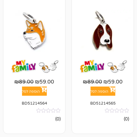
₪
89.00
₪
59.00
₪
89.00
פה לסל
הוספה לסל
BD51214564
BD512
אין
(0)
ביקורות