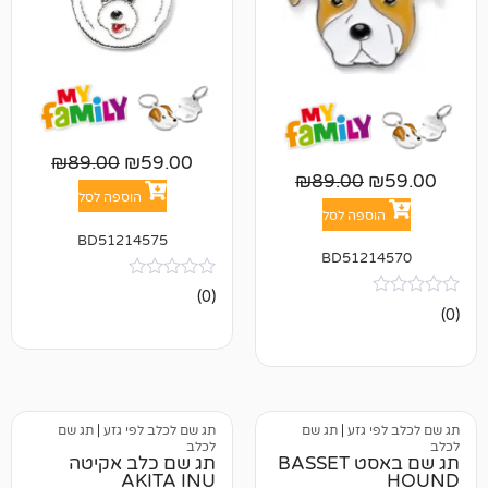
₪
89.00
₪
59.00
₪
89.00
הוספה לסל
פה לסל
BD51214575
BD512
אין
(0)
ביקורות
גזע
|
תג שם
תג שם לכלב לפי גזע
|
תג שם
לכלב
תג שם באסט BASSET
תג שם כלב אקיטה
AKITA INU