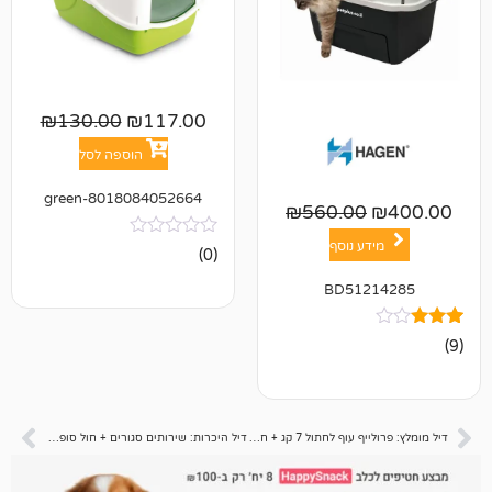
₪
130.00
₪
117.00
הוספה לסל
8018084052664-green
₪
560.00
ע נוסף
אין
(0)
ביקורות
BD512
דיל מומלץ: פרולייף עוף לחתול 7 קג + חול סופר פרימיום 11.8 ליטר 📦
דיל היכרות: שירותים סגורים + חול סופר פרימיום 11.8 ליטר 📦