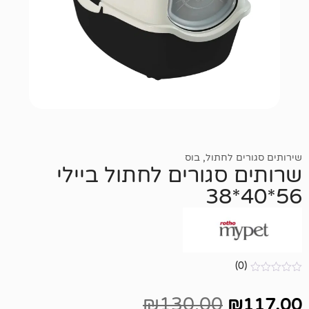
לחתול
,
בוס
גורים לחתול ביילי
₪
130.00