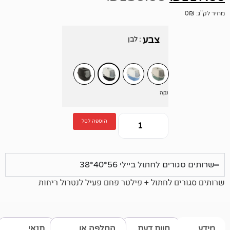
צבע
: לבן
נקה
הוספה לסל
חתול ביילי 56*40*38
לחתול + פילטר פחם פעיל לנטרול ריחות
חוות דעת
החלפה או
תנאי