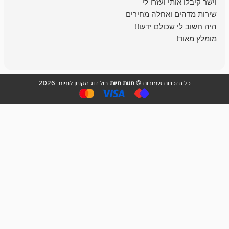
בכל עניין מתי
והשירות פצצה.
ויות שמורות ©
חנות חיות
בול דוג הקניון לחיות 2026