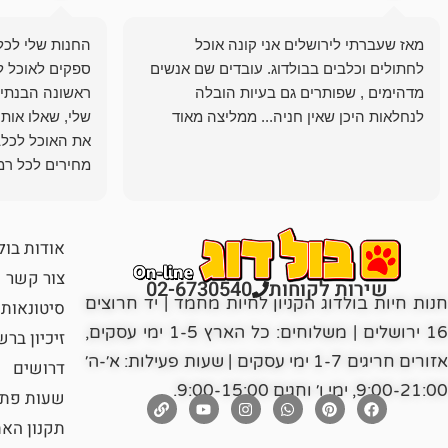
מאז שעברתי לירושלים אני קונה אוכל
החנות שלי לכל 
לחתולים וכלבים בבולדוג. עובדים שם אנשים
ספקים לאוכל ל
מדהימים , שפותרים גם בעיות הובלה
ראשונה הבנתי 
לנחלאות היכן שאין חניה... ממליצה מאוד
שלי, שאלו אות
את האוכל לכלב
מחירים לכל רמה
הכלב שלי מרוצה
אודות בול
צור קשר
שירות לקוחות
02-6730540
חנות חיות בולדוג הקניון לחיות מחמד | יד חרוצים
סיטונאות
16 ירושלים | משלוחים: כל הארץ 1-5 ימי עסקים,
זיכיון בר
אזורים חריגים 1-7 ימי עסקים | שעות פעילות: א׳-ה׳
דרושים
9:00-21:00, ימי ו׳ וחגים 9:00-15:00.
שעות פתי
תקנון הא