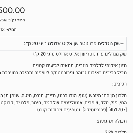
אין
ביקורות
500.00
מחיר לק"ג: 25₪
המלאי אזל
שק מגדלים פרו נוטרישן אליט אדולט מיני 20 ק”ג
שק מגדלים פרו נוטרישן אליט אדולט מיני 20 ק”ג
מזון איכותי לכלבים בוגרים, מתאים לגזעים קטנים.
מכיל רכיבים באיכות גבוהה ופרוביוטיקה לשיפור ותמיכה במערכת ה
רכיבים:
חלבון מן החי מיובש (עוף, הודו ברווז, חזיר), תירס, חיטה, שומן מן ה
החי, פול, סלק, שמרים, אוטוליזטים של דגים, חימר, מלח ים, פרוקטו
[4b1707] [פרוביוטיקה]. ויטמינים ויסודות קורט.
תכולה תזונתית:
חלבון: 26%