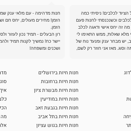
הציוד לכלבים! ניסיתי כמה
חנות מדהימה - עם מלאי ענק שמ
כלבים וכשנכנסתי לחנות פעם
הזמן! מחירים מעולים, יחס חם ושי
מה זה יחס אישי ודאגה לכלב
י מלא שאלות, ממש התאימו לי
רון הבעלים - תמיד נכון לעזור ולס
, יש מבחר ענק ומנעד נוח של
יישר כח! נמשיך לקנות תמיד ולהמ
 וסוג. מאז אני חוזר רק לשם,
ושכנים ומשפחה!
 ואני עוד יותר ❤️
דוג
חנות חיות בירושלים
מדר
חנות חיות ברחובות
סוגי
חנות חיות מבשרת ציון
איך
שת
חנות חיות במודיעין
כלב
חנות חיות בגבעת זאב
הכל
חה
חנות חיות בתל אביב
מה 
תר
חנות חיות בגוש עציון
אלר