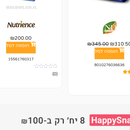
₪
200.00
₪
345.00
₪
310.5
הוספה לסל
הוספה לסל
15561760317
8010276036636
אין
(0)
ביקורות
ל