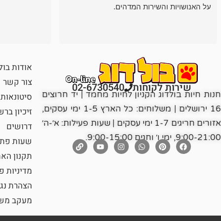
על האנושויות והשירות המדהים.
אודות בול
צור קשר
שירות לקוחות
02-6730540
חנות חיות בולדוג הקניון לחיות מחמד | יד חרוצים
סיטונאות
16 ירושלים | משלוחים: כל הארץ 1-5 ימי עסקים,
זיכיון בר
אזורים חריגים 1-7 ימי עסקים | שעות פעילות: א׳-ה׳
דרושים
9:00-21:00, ימי ו׳ וחגים 9:00-15:00.
שעות פתי
תקנון הא
מדיניות פ
הצהרת נג
מעקב משל