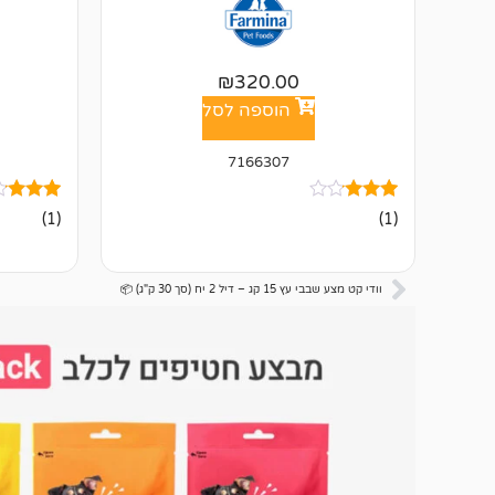
₪
320.00
הוספה לסל
7166307
1
מדורג
1
מדורג
(1)
(1)
3.00
3.00
מתוך 5
מתוך 5
מבוסס
מבוסס
על
על
וודי קט מצע שבבי עץ 15 קג – דיל 2 יח (סך 30 ק"ג) 📦
דירוגים
דירוגים
של
של
לקוחות
לקוחות