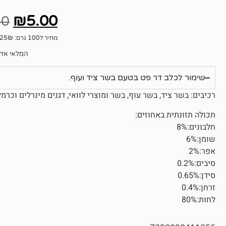
3
מדורגים
4.67
מתוך
₪
5.00
5 מבוסס
50
על
דירוגים
של לקוחות
מחיר ל100 גרם: 1.25₪
המלאי אזל
שימור לכלב דר פט בטעם בשר ציד ועוף.
רכיבים: בשר ציד, בשר עוף, בשר ומוצרי לוואי, דגנים מינרלים וכרמל
תכולה תזונתית באחוזים:
חלבונים:8%
שומן:6%
אפר:2%
סיבים:0.2%
סידן:0.65%
זרחן:0.4%
לחות:80%