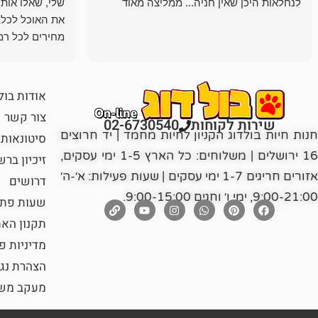
לנחלאות היכן שאין חניה... ממליצה מאוד
שלי, שאלו אות
את האוכל לכלב
מחירים לכל רמה
הכלב שלי מרוצה
אודות בול
צור קשר
שירות לקוחות
02-6730540
חנות חיות בולדוג הקניון לחיות מחמד | יד חרוצים
סיטונאות
16 ירושלים | משלוחים: כל הארץ 1-5 ימי עסקים,
זיכיון בר
אזורים חריגים 1-7 ימי עסקים | שעות פעילות: א׳-ה׳
דרושים
9:00-21:00, ימי ו׳ וחגים 9:00-15:00.
שעות פתי
תקנון הא
מדיניות פ
הצהרת נג
מעקב משל