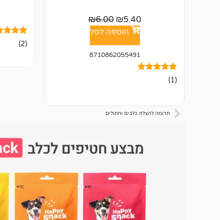
₪
6.00
₪
5.40
הוספה לסל
2
מדורגים
(2)
5.00
8710862055491
מתוך 5
מבוסס על
דירוגים ש
1
מדורג
לקוחות
(1)
5.00
מתוך 5
מבוסס על
דירוגים של
לקוחות
תרומה להצלת כלבים וחתולים