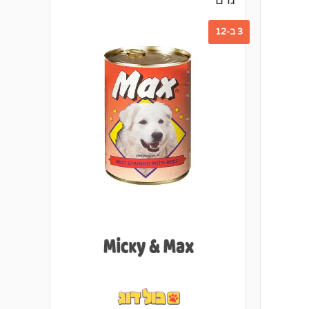
גרם
3 ב-12