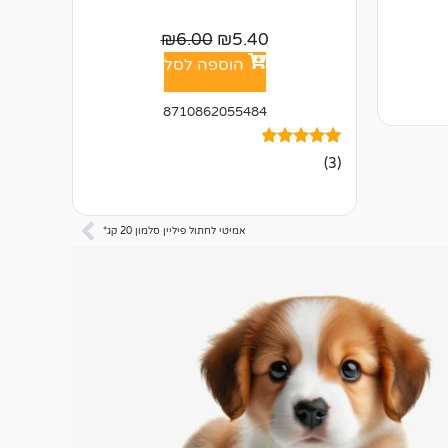
₪
6.00
₪
5.40
הוספה לסל
8710862055484
3
מדורגים
(3)
4.67
מתוך 5
מבוסס על
דירוגים של
לקוחות
אמיטי לחתול פיליין סלמון 20 קג*