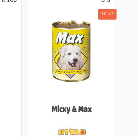
גרם
100 גרם
3 ב-12