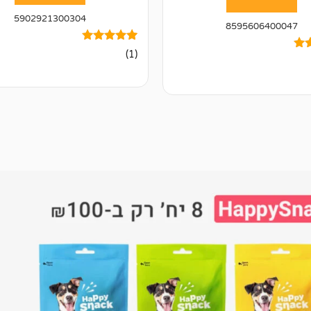
5902921300304
8595606400047
1
מדורג
(1)
5.00
מתוך 5
מבוסס על
דירוגים של
ל
לקוחות