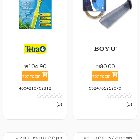
₪
104.90
₪
8
פה לסל
הוספה לסל
4004218762312
692478
אין
(0)
ביקורות
 לניקוי
|
בוס
מזון לכלבים בוגרים
|
מזון יבש