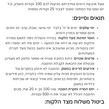
שעל ארבעת הימים שחיכיתם מגיעות לכם 100 נקודות מועדון, וכל
יך לצבור 25 נקודות נוספות.
גים:
ם
: ימים א'-ה' בלבד. ימי שישי, שבת, ערבי חג וחגים
רים במניין הימים.
נות מצד הלקוח
: במידה והשליח ניסה לתאם מסירה
א ענה או דחה את ההגעה – ימים אלו לא ייספרו ולא
ודות, מכיוון שהעיכוב אינו נחשב ככשל מצד חברת
ם.
ויים
: הזנת כתובת שגויה או מספר טלפון לא מעודכן
ת הזכאות לקבלת ההטבה.
 חריגים במשק
: ההטבה לא תינתן במקרים של
הנובעים מכוח עליון שאינו תלוי בחברה, כגון אירועים
ם, חסימות כבישים, מזג אוויר קיצוני או שביתות
במשק.
ה ותקרת הטבה
: שווי 100 נק׳ = 20 שח, סכום
ל לא יעבור את ה-500 נקודות.
וח מצד הלקוח: