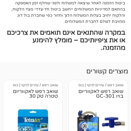
אחר שיצאה למשלוח ולפני שחלף זמן האספקה
ת המשלוחים ייחשב ביטול חד-צדדי מצד הלקוח,
עלות המשלוח הלוך וחזור כפי שחברת בול דוג
לחברת המשלוחים.
תנאים אינם תואמים את צרכיכם
יותיכם – מומלץ להימנע
רים
 לניקוי
|
בוס
שואב רפש / עזרים לניקוי
|
בוס
אקווריום
שואב רפש לאקווריום
טטרה טק 30