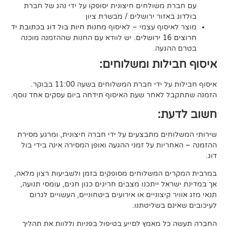
משולחים חיצונית יסופקו על ידי נהג של חברת
אזור ירושלים / מבשרת ציון
סוף עצמי – לאיסוף
מחנות חיות בול דוג בכתובת יד
. יש לוודא עם החנות שההזמנה מוכנה
געה.
לות ומשלוחים:
די חברת המשלוחים בשעה 11:00 בבוקר.
לאחר שעת האיסוף תידחה ביום עסקים אחד נוסף.
ת:
ים מתבצעים על ידי חברה חיצונית, ומרגע מסירת
ות על זמני ההגעה ואופן המסירה אינה בידי בול
 המשלוחים מסופקים בזמן ולשביעות רצון מלאה,
ל ייתכנו מצבים חריגים כגון חגים, עומסי תנועה,
קיצוניים או אירועים ביטחוניים, העשויים לגרום
ם בשליטתנו.
 מאמץ לסייע בטיפול בפניות וללוות את תהליך