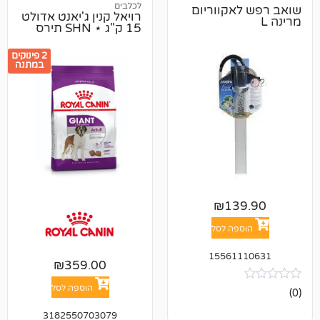
לכלבים
אקווריום
רויאל קנין ג'יאנט אדולט
15 ק"ג ⋆ SHN תירס
2 פינוקים
במתנה
₪
13
פה לסל
15561
₪
359.00
הוספה לסל
3182550703079