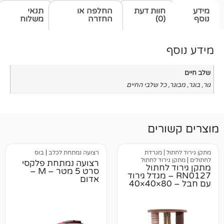
חוות דעת
החלפה או
תנאי
(0)
החזרה
משלוח
כל שלבי החיים
רים
 | מגרדת
רצועה נמתחת לכלב
|
בוס
ירוד לחתול
רצועה נמתחת פלקסי
לחתול
סרט 5 מטר – M –
RN0 – מגדל גירוד
אדום
עם חבל – 80×40×40