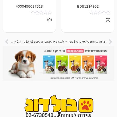
4000498027813
BD512
אין
(0)
ביקורות
רצועה נמתחת פלקסי סרט 5 מטר – M – שחור
רצועת פלקסי קומפקט (סרט) מידה 2 – ורוד
רות לקוחות
02-6730540