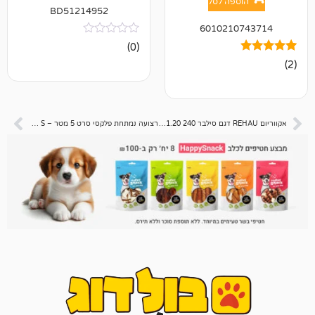
פה לסל
BD51214952
601021
אין
(0)
ביקורות
אקווריום REHAU דגם סילבר 240 1.20 מטר + תאורה
רצועה נמתחת פלקסי סרט 5 מטר – S – כחול