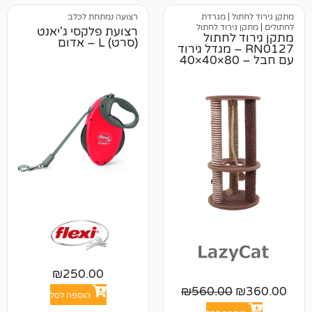
 | מגרדת
רצועה נמתחת לכלב
ירוד לחתול
רצועת פלקסי ג'יאנט
לחתול
(סרט) L – אדום
RN0 – מגדל גירוד
עם חבל – 80×40×40
₪
250.00
₪
560.00
הוספה לסל