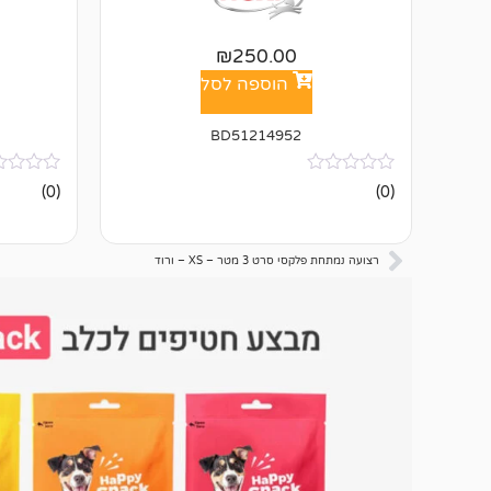
₪
250.00
הוספה לסל
BD51214952
אין
אין
(0)
(0)
ביקורות
ביקורות
רצועה נמתחת פלקסי סרט 3 מטר – XS – ורוד