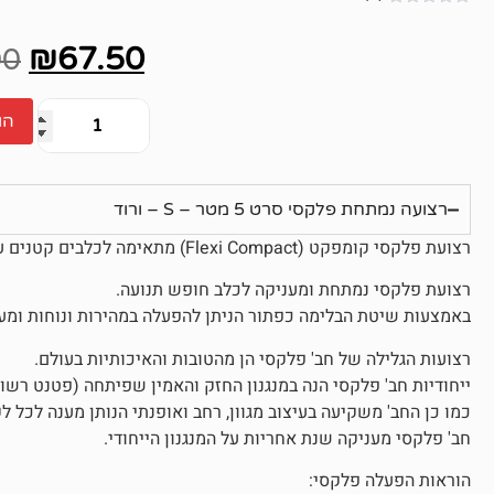
אין
ביקורות
₪
67.50
00
הו
רצועה נמתחת פלקסי סרט 5 מטר – S – ורוד
רצועת פלקסי קומפקט (Flexi Compact) מתאימה לכלבים קטנים עד 15 ק"ג.
רצועת פלקסי נמתחת ומעניקה לכלב חופש תנועה.
באמצעות שיטת הבלימה כפתור הניתן להפעלה במהירות ונוחות ומעניק ל
רצועות הגלילה של חב' פלקסי הן מהטובות והאיכותיות בעולם.
ייחודיות חב' פלקסי הנה במנגנון החזק והאמין שפיתחה (פטנט רשום
כמו כן החב' משקיעה בעיצוב מגוון, רחב ואופנתי הנותן מענה לכל לק
חב' פלקסי מעניקה שנת אחריות על המנגנון הייחודי.
הוראות הפעלה פלקסי: