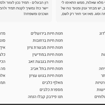
י מלא שאלות, ממש התאימו לי
רון הבעלים - תמיד נכון לעזור ולס
, יש מבחר ענק ומנעד נוח של
יישר כח! נמשיך לקנות תמיד ולהמ
 וסוג. מאז אני חוזר רק לשם,
ושכנים ומשפחה!
 ואני עוד יותר ❤️
דוג
חנות חיות בירושלים
מדר
חנות חיות ברחובות
סוגי
חנות חיות מבשרת ציון
איך
שת
חנות חיות במודיעין
כלב
חנות חיות בגבעת זאב
הכל
חה
חנות חיות בתל אביב
מה 
תר
חנות חיות בגוש עציון
אלר
רטיות
מאלף כלבים
תמו
ישות
מספרת כלבים
וחים
תנו פידבק קבלו הנחה