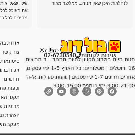
לנחלאות היכן שאין חניה... ממליצה מאוד
שלי, שאלו אות
את האוכל לכלב
מחירים לכל רמה
הכלב שלי מרוצה
אודות בול
צור קשר
שירות לקוחות
02-6730540
חנות חיות בולדוג הקניון לחיות מחמד | יד חרוצים
סיטונאות
16 ירושלים | משלוחים: כל הארץ 1-5 ימי עסקים,
זיכיון בר
אזורים חריגים 1-7 ימי עסקים | שעות פעילות: א׳-ה׳
דרושים
9:00-21:00, ימי ו׳ וחגים 9:00-15:00.
שעות פתי
תקנון הא
מדיניות פ
הצהרת נג
מעקב משל