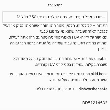
המלאי אזל
ה מעוצבת לכלב (ורדים) 350 מ"ל M
קות. מלמין טהור הינו חומר אשר אינו מזיק או רעיל
ובדה שהוא מיוצר מגז טבעי
ומאושר על ידי ה- FDA האמריקאי.נירוסטה גם היא אינה רעילה,
אשונה עבור שמירה על הגיינה ברמה הכי גבוהה
עמידות – הקערות הינן ברמת חוזק גבוהה מאוד ולא
בפני קרני UV וקורוזיה.
non-skid-bas בסיס יציב – גומי טבעי שאינו רעיל מהווה בסיס
 ותזוזה של הקערה.
 כלים