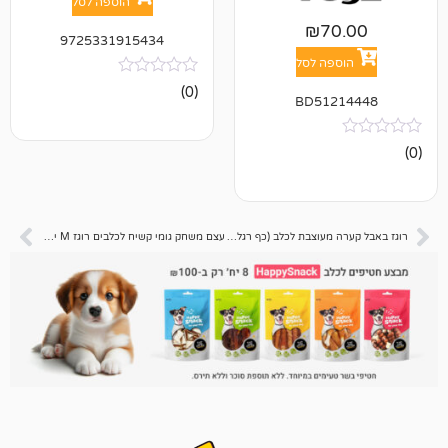
הוספה לסל
₪
7
9725331915434
פה לסל
אין
(0)
BD512
ביקורות
רוגז באבל קערה מעוצבת לכלב (כף רגל) 350 מ"ל M
עצם משחק גומי קשיח לכלבים רוגז M ירוק 14 ס"מ