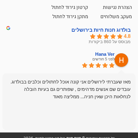
קרטון גירוד לחתול
ם
מתקן גירוד לחתול
חיות בירושלים
emesh
Han
לפני 6 חודשים
רושלים אני קונה אוכל לחתולים וכלבים בבולדוג.
החנות שלי לכל
שים מדהימים , שפותרים גם בעיות הובלה
וכשנכנסתי לח
שאין חניה... ממליצה מאוד
לכלב שלי, שא
לכלב, יש מבחר
אני חוזר רק ל