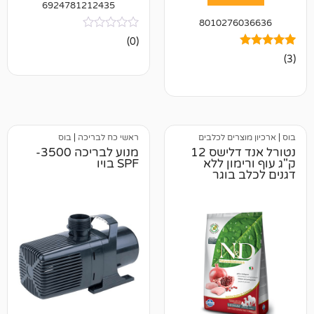
6924781212435
801027
אין
(0)
ביקורות
ים לכלבים
ראשי כח לבריכה
|
בוס
נטורל אנד דלישס 12
מנוע לבריכה 3500-
ון ללא
SPF בויו
בוגר