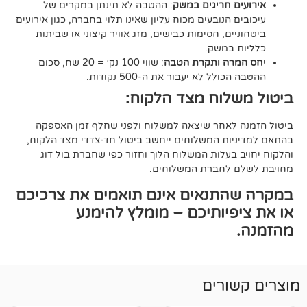
 חריגים במשק
: ההטבה לא תינתן במקרים של
הנובעים מכוח עליון שאינו תלוי בחברה, כגון אירועים
ם, חסימות כבישים, מזג אוויר קיצוני או שביתות
במשק.
ה ותקרת הטבה
: שווי 100 נק׳ = 20 שח, סכום
ל לא יעבור את ה-500 נקודות.
וח מצד הלקוח:
אחר שיצאה למשלוח ולפני שחלף זמן האספקה
ת המשלוחים ייחשב ביטול חד-צדדי מצד הלקוח,
עלות המשלוח הלוך וחזור כפי שחברת בול דוג
לחברת המשלוחים.
תנאים אינם תואמים את צרכיכם
יותיכם – מומלץ להימנע
רים