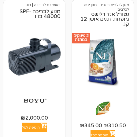
ים
|
מזון יבש
ראשי כח לבריכה
|
בוס
מנוע לבריכה SPF-
לישס
48000 בויו
מופחת דגנים אושן 12
2 פינוקים
במתנה
₪
2,000.00
₪
345.00
הוספה לסל
פה לסל