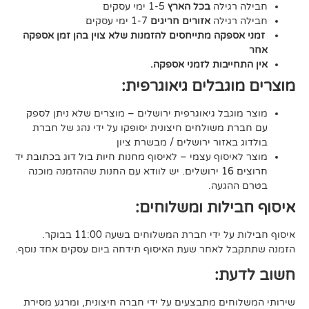
גילה
בכל הארץ
1-5 ימי עסקים
גילה
אזורים חריגים
1-7 ימי עסקים
קה מתייחסים להזמנות שלא צוין בהן זמן אספקה
יבות לזמני אספקה.
גבלים גיאוגרפית:
בל גיאוגרפית ירושלים – מוצרים שלא ניתן לספק
משולחים חיצונית יסופקו על ידי נהג של חברת
אזור ירושלים / מבשרת ציון
סוף עצמי – לאיסוף
מחנות חיות בול דוג בכתובת יד
. יש לוודא עם החנות שההזמנה מוכנה
געה.
לות ומשלוחים:
די חברת המשלוחים בשעה 11:00 בבוקר.
לאחר שעת האיסוף תידחה ביום עסקים אחד נוסף.
ת:
ים מתבצעים על ידי חברה חיצונית, ומרגע מסירת