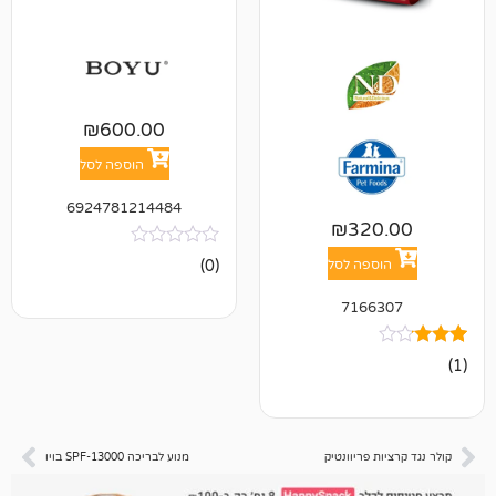
₪
600.00
הוספה לסל
6924781214484
₪
32
אין
(0)
פה לסל
ביקורות
716
פריוונטיק
מנוע לבריכה SPF-13000 בויו