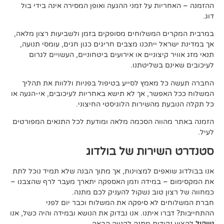
ות על זמני ההגעה ואופן המסירה אינה בידי בול
 המשלוחים מסופקים בזמן ולשביעות רצון מלאה,
ל ייתכנו מצבים חריגים כגון חגים, עומסי תנועה,
קיצוניים או אירועים ביטחוניים, העשויים לגרום
ם בשליטתנו.
 מאמץ לסייע בטיפול בפניות וללוות את תהליך
פשר, אך לא תישא באחריות לעיכובים, אי-הגעה או
 מהשירות הלוגיסטי החיצוני.
ווה הסכמה מלאה ומודעת לכל התנאים המפורטים
ירות של בולדוג
אפים למצוינות, אך מתוך הבנה שלא תמיד נוכל לתת
 במידה וזמן האספקה יתארך מעבר לרף שהצבנו –
ן טוב נשקול להעניק לכם מתנה.
 לא סיפקה את המשלוח וכבר יום לפני
ו איתנו. אנו נבדוק את הנושא ובמידה והיה כשל, אנו
ודות מתנה לקנייה הבאה.