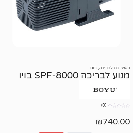
,
בוס
8-SPF בויו