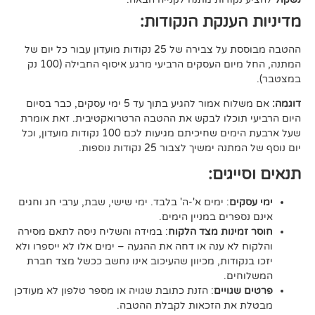
ענקת הנקודות:
ההטבה מבוססת על צבירה של 25 נקודות מועדון עבור כל יום של
המתנה, החל מיום העסקים הרביעי מרגע איסוף החבילה (100 נק
אם משלוח אמור להגיע בתוך עד 5 ימי עסקים, כבר בסיום
וכלו לבקש את ההטבה הרטרואקטיבית. זאת אומרת
שעל ארבעת הימים שחיכיתם מגיעות לכם 100 נקודות מועדון, וכל
יך לצבור 25 נקודות נוספות.
גים:
ם
: ימים א'-ה' בלבד. ימי שישי, שבת, ערבי חג וחגים
רים במניין הימים.
נות מצד הלקוח
: במידה והשליח ניסה לתאם מסירה
א ענה או דחה את ההגעה – ימים אלו לא ייספרו ולא
ודות, מכיוון שהעיכוב אינו נחשב ככשל מצד חברת
ם.
ויים
: הזנת כתובת שגויה או מספר טלפון לא מעודכן
ת הזכאות לקבלת ההטבה.