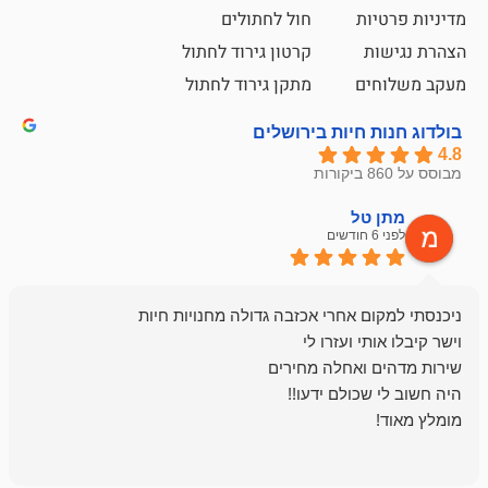
ת
חול לחתולים
קרטון גירוד לחתול
ם
מתקן גירוד לחתול
חיות בירושלים
ל
mazor
לפני 6 חודשים
אחלה חנות ,א
בכל עניין מתי
והשירות פצצה.