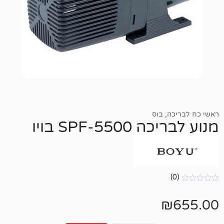
,
בוס
SPF-5 בויו