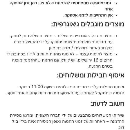
קה מתייחסים להזמנות שלא צוין בהן זמן אספקה
יבות לזמני אספקה.
גבלים גיאוגרפית:
בל גיאוגרפית ירושלים – מוצרים שלא ניתן לספק
משולחים חיצונית יסופקו על ידי נהג של חברת
אזור ירושלים / מבשרת ציון
סוף עצמי – לאיסוף
מחנות חיות בול דוג בכתובת יד
. יש לוודא עם החנות שההזמנה מוכנה
געה.
לות ומשלוחים:
די חברת המשלוחים בשעה 11:00 בבוקר.
לאחר שעת האיסוף תידחה ביום עסקים אחד נוסף.
ת:
ים מתבצעים על ידי חברה חיצונית, ומרגע מסירת
ות על זמני ההגעה ואופן המסירה אינה בידי בול