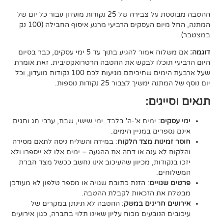
ההטבה מבוססת על צבירה של 25 נקודות מועדון עבור כל יום של
המתנה, החל מיום העסקים הרביעי מרגע איסוף החבילה (100 נק
אם משלוח אמור להגיע בתוך עד 5 ימי עסקים, כבר בסיום
וכלו לבקש את ההטבה הרטרואקטיבית. זאת אומרת
שעל ארבעת הימים שחיכיתם מגיעות לכם 100 נקודות מועדון, וכל
יך לצבור 25 נקודות נוספות.
גים:
ם
: ימים א'-ה' בלבד. ימי שישי, שבת, ערבי חג וחגים
רים במניין הימים.
נות מצד הלקוח
: במידה והשליח ניסה לתאם מסירה
א ענה או דחה את ההגעה – ימים אלו לא ייספרו ולא
ודות, מכיוון שהעיכוב אינו נחשב ככשל מצד חברת
ם.
ויים
: הזנת כתובת שגויה או מספר טלפון לא מעודכן
ת הזכאות לקבלת ההטבה.
 חריגים במשק
: ההטבה לא תינתן במקרים של
הנובעים מכוח עליון שאינו תלוי בחברה, כגון אירועים