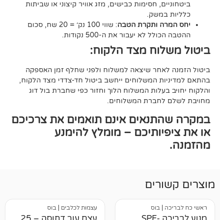
ם, חסימות כבישים, מזג אוויר קיצוני או שביתות
במשק.
ה ותקרת הטבה
: שווי 100 נק׳ = 20 שח, סכום
ל לא יעבור את ה-500 נקודות.
וח מצד הלקוח:
אחר שיצאה למשלוח ולפני שחלף זמן האספקה
ת המשלוחים ייחשב ביטול חד-צדדי מצד הלקוח,
עלות המשלוח הלוך וחזור כפי שחברת בול דוג
לחברת המשלוחים.
תנאים אינם תואמים את צרכיכם
יותיכם – מומלץ להימנע
רים
|
בוס
עצמות לכלבים
|
בוס
מנוע לבריכה SPF-
עצם עור דחוסה – 25