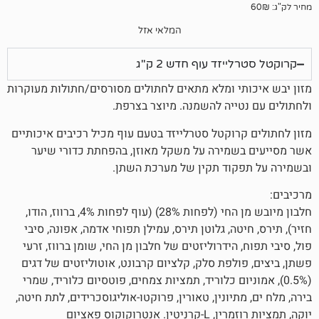
המלאי אזל
זד עוף חדש 2 ק"ג
י ומלא מתאים לחתולים מסורסים/חתולות מעוקרות
ייה להשמנה. מיוצר בצרפת.
רוקטל סטרלייזד בטעם עוף מכיל רכיבים איכותיים
שמירה על משקל מאוזן, בהפחתת כדורי שיער
קוד תקין של מערכת השתן.
חלבון מיובש מן החי (לפחות 28%) (עוף לפחות 4%, ברווז, הודו,
טה, גלוטן תירס, עמילן תפוחי אדמה, אפונה, סיבי
הידרוליזטים של חלבון מן החי, שומן ברווז, זרעי
ולפת סלק, קלציום קרבונט, אוטוליזטים של דגים
וניום כלוריד, תמציות צמחים, פוטסיום כלוריד, שמרי
תיונין, טאורין, פרוקטו-אוליגוסכרידים, לתת חיטה,
יוקה, תמציות רוזמרין, L-קרניטין. אנטרוקוקוס פאציום