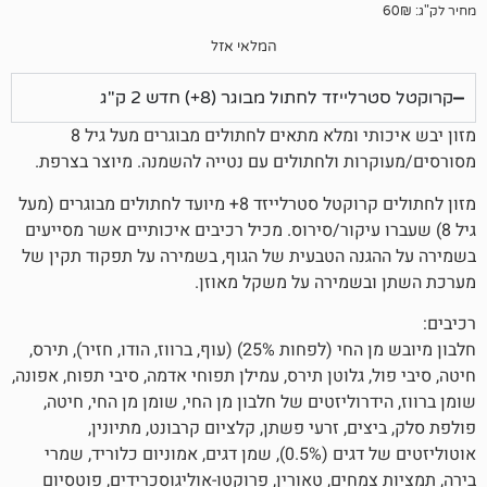
המלאי אזל
 לחתול מבוגר (8+) חדש 2 ק"ג
מזון יבש איכותי ומלא מתאים לחתולים מבוגרים מעל גיל 8
ת ולחתולים עם נטייה להשמנה. מיוצר בצרפת.
מזון לחתולים קרוקטל סטרלייזד 8+ מיועד לחתולים מבוגרים (מעל
ו עיקור/סירוס. מכיל רכיבים איכותיים אשר מסייעים
ה הטבעית של הגוף, בשמירה על תפקוד תקין של
שמירה על משקל מאוזן.
חלבון מיובש מן החי (לפחות 25%) (עוף, ברווז, הודו, חזיר), תירס,
 גלוטן תירס, עמילן תפוחי אדמה, סיבי תפוח, אפונה,
רוליזטים של חלבון מן החי, שומן מן החי, חיטה,
ם, זרעי פשתן, קלציום קרבונט, מתיונין,
אוטוליזטים של דגים (0.5%), שמן דגים, אמוניום כלוריד, שמרי
חים, טאורין, פרוקטו-אוליגוסכרידים, פוטסיום