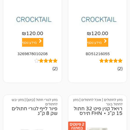
₪
120.00
₪
12
ע נוסף
מידע נוסף
3269878010208
BD512
2
מדורגים
(2)
4.00
מתוך 5
מבוסס על
דירוגים של
לקוחות
וכל לחתולים
|
מזון
מזון לגורי חתול (קיטן)
|
מזון יבש
לחתולים
רויאל קנין פיט 32 חתול
פיור לייף לגורי חתולים
שק 8 ק"ג
2 פינוקים
במתנה