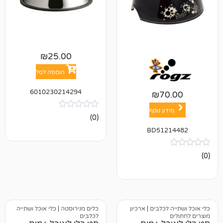
₪
25.00
הוספה לסל
6010230214294
₪
7
ע נוסף
אין
(0)
ביקורות
BD512
לכלבים
|
ארכיון
כלים מנירוסטה
|
כלי אוכל ושתייה
לכלבים