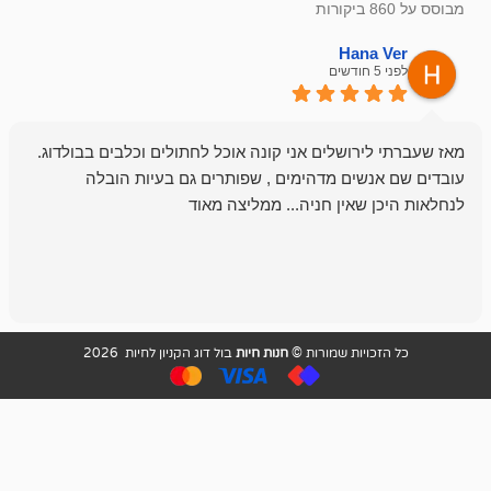
emesh
Han
לפני 6 חודשים
רושלים אני קונה אוכל לחתולים וכלבים בבולדוג.
החנות שלי לכל
שים מדהימים , שפותרים גם בעיות הובלה
וכשנכנסתי לח
שאין חניה... ממליצה מאוד
לכלב שלי, שא
לכלב, יש מבחר
אני חוזר רק ל
ויות שמורות ©
חנות חיות
בול דוג הקניון לחיות 2026