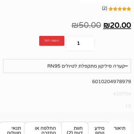
₪
50.00
הוספה לסל
 מתקפלת לטיולים RN95
601
דע
חוות
החלפה או
תנאי
סף
דעת (2)
החזרה
משלוח