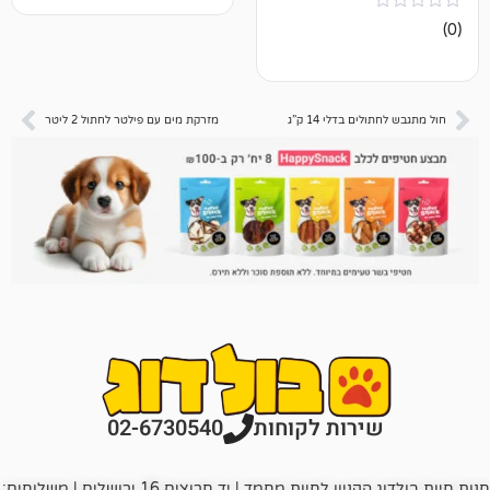
בדלי 14 ק”ג
מזרקת מים עם פילטר לחתול 2 ליטר
רות לקוחות
02-6730540
חנות חיות בולדוג הקניון לחיות מחמד | יד חרוצים 16 ירושלים | משלוחים: