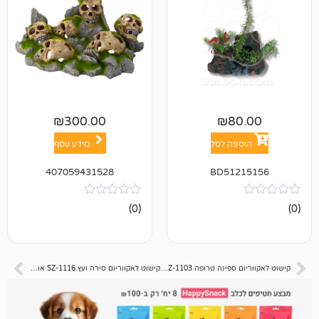
₪
300.00
₪
8
פה לסל
מידע נוסף
407059431528
BD512
אין
(0)
ביקורות
קישוט לאקווריום ספינה טרופה SZ-1103 אורך 34.5 סמ
קישוט לאקווריום סירה ועץ SZ-1116 אורך 10 סמ