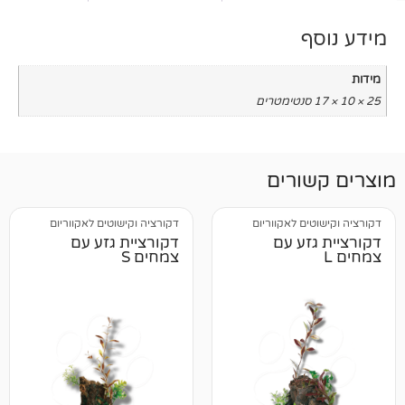
רים
 לאקווריום
דקורציה וקישוטים לאקווריום
ע עם
דקורציית גזע עם
צמחים S