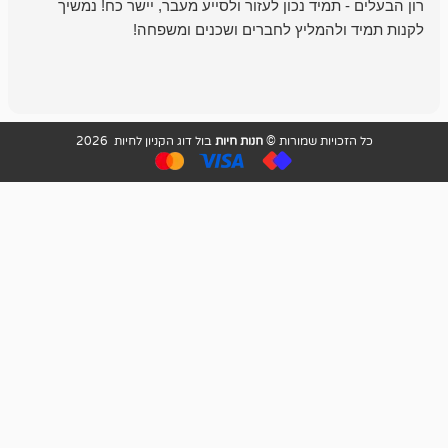
מיד נכון לעזור ולסייע מעבר, יישר כח! נמשיך
להמליץ לחברים ושכנים ומשפחה!
מומלץ מאוד!
ויות שמורות ©
חנות חיות
בול דוג הקניון לחיות 2026