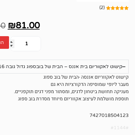
(2)
2
מדורגים
5.00
מתוך 5
₪
81.00
מבוסס על
00
דירוגים של
לקוחות
הו
קישוט לאקווריום בית אננס – הבית של בובספוג גדול גובה 16 סמ
קישוט לאקווריום אננסה -הבית של בוב ספוג
מעבר ליופי שמוסיפה הדקורציות היא גם
מעניקה תחושת ביטחון לדגים, ומסתור מפני דגים תוקפניים.
תוספת מושלמת לעיצוב אקווריום מיוחד מסדרת בוב ספוג
7427018504123
#1144#