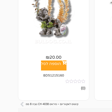
₪
20.00
הוספה לסל
BD51215160
אין
(0)
ביקורות
קישוט לאקווריום – פיראט CH-4038 גובה 8 סמ