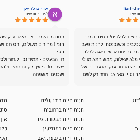
liad s
אבי גולדיאן
לפני 6 חודשים
הציוד לכלבים! ניסיתי כמה
חנות מדהימה - עם מלאי ענק שמ
כלבים וכשנכנסתי לחנות פעם
הזמן! מחירים מעולים, יחס חם ושי
מה זה יחס אישי ודאגה לכלב
י מלא שאלות, ממש התאימו לי
רון הבעלים - תמיד נכון לעזור ולס
, יש מבחר ענק ומנעד נוח של
יישר כח! נמשיך לקנות תמיד ולהמ
 וסוג. מאז אני חוזר רק לשם,
ושכנים ומשפחה!
 ואני עוד יותר ❤️
דוג
חנות חיות בירושלים
מדר
חנות חיות ברחובות
סוגי
חנות חיות מבשרת ציון
איך
שת
חנות חיות במודיעין
כלב
חנות חיות בגבעת זאב
הכל