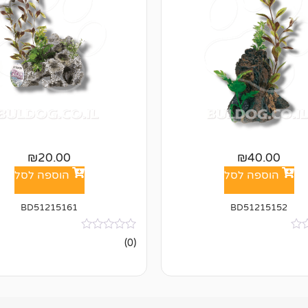
₪
20.00
₪
40.00
הוספה לסל
הוספה לסל
BD51215161
BD51215152
אין
(0)
ביקורות