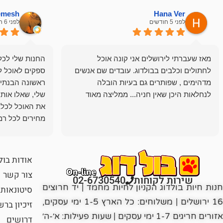
hemesh
Hana Ver
לפני 5 חודשים
לפני 6 חודשים
מאז שעברתי לירושלים אני קונה אוכל
החנות שלי לכל 
לחתולים וכלבים בבולדוג. עובדים שם אנשים
ספקים לאוכל ל
מדהימים , שפותרים גם בעיות הובלה
ראשונה הבנתי 
לנחלאות היכן שאין חניה... ממליצה מאוד
שלי, שאלו אות
את האוכל לכלב
מחירים לכל רמה
הכלב שלי מרוצה
אודות בול
צור קשר
שירות לקוחות
02-6730540
חנות חיות בולדוג הקניון לחיות מחמד | יד חרוצים
סיטונאות
16 ירושלים | משלוחים: כל הארץ 1-5 ימי עסקים,
זיכיון בר
אזורים חריגים 1-7 ימי עסקים | שעות פעילות: א׳-ה׳
דרושים