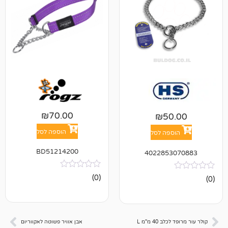
₪
70.00
₪
5
הוספה לסל
פה לסל
BD51214200
402285
אין
(0)
ביקורות
4 מ"מ L
אבן אוויר פשוטה לאקווריום