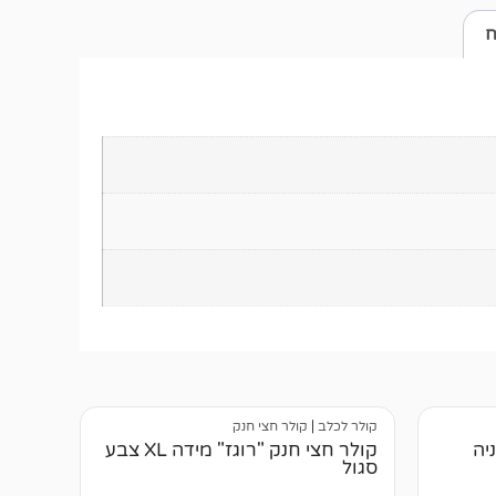
ח
קולר לכלב
|
קולר חצי חנק
 HS גרמניה
קולר חצי חנק "רוגז" מידה XL צבע
סגול