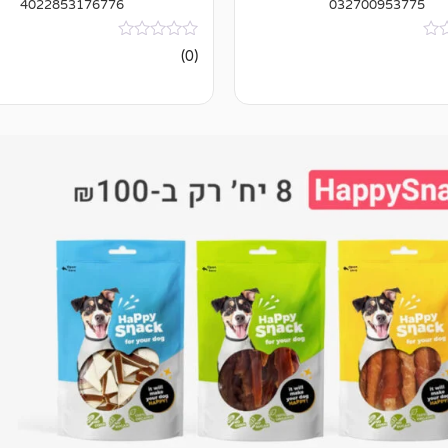
4022853176776
032700953775
אין
(0)
ביקורות