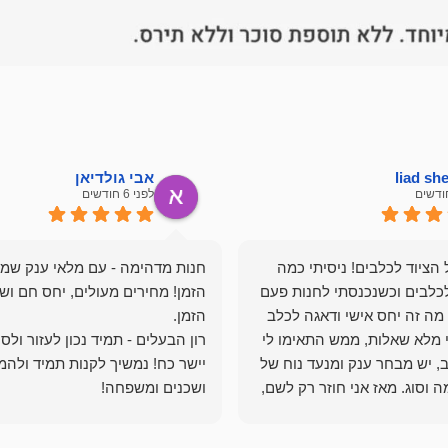
liad s
אבי גולדיאן
לפני 6 חודשים
הציוד לכלבים! ניסיתי כמה
חנות מדהימה - עם מלאי ענק שמ
כלבים וכשנכנסתי לחנות פעם
הזמן! מחירים מעולים, יחס חם ושי
מה זה יחס אישי ודאגה לכלב
י מלא שאלות, ממש התאימו לי
רון הבעלים - תמיד נכון לעזור ולס
, יש מבחר ענק ומנעד נוח של
יישר כח! נמשיך לקנות תמיד ולהמ
 וסוג. מאז אני חוזר רק לשם,
ושכנים ומשפחה!
 ואני עוד יותר ❤️