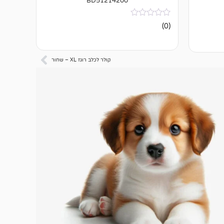
BD51214200
אין
(0)
ביקורות
קולר לכלב רוגז XL – שחור