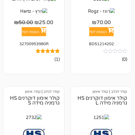
₪
50.00
₪
25.00
₪
7
פה לסל
הוספה לסל
32700953980R
BD512
1
מדורג
(1)
5.00
מתוך 5
מבוסס על
דירוגים של
לקוחות
אימון
קולר לכלב
|
קולר אימון
קולר אימון דוקרנים HS
קולר אימון דוקרנים HS
L
גרמניה מידה S