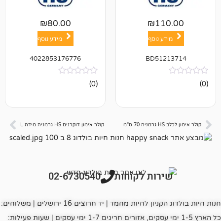
₪
80.00
₪
11
ע נוסף
מידע נוסף
4022853176776
BD512
אין
(0)
ביקורות
מ
קולר אימון דוקרנים HS גרמניה מידה L
רות לקוחות
02-6730540
חנות חיות בולדוג הקניון לחיות מחמד | יד חרוצים 16 ירושלים | משלוחים:
כל הארץ 1-5 ימי עסקים, אזורים חריגים 1-7 ימי עסקים | שעות פעילות: