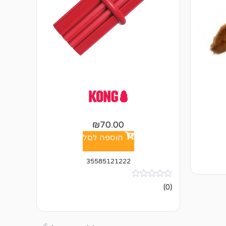
₪
70.00
הוספה לסל
35585121222
אין
(0)
ביקורות