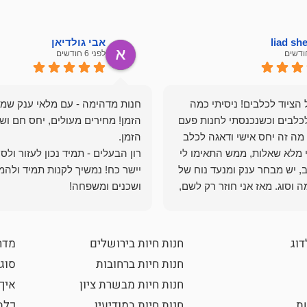
liad s
אבי גולדיאן
לפני 6 חודשים
הציוד לכלבים! ניסיתי כמה
חנות מדהימה - עם מלאי ענק שמ
כלבים וכשנכנסתי לחנות פעם
הזמן! מחירים מעולים, יחס חם ושי
מה זה יחס אישי ודאגה לכלב
י מלא שאלות, ממש התאימו לי
רון הבעלים - תמיד נכון לעזור ולס
, יש מבחר ענק ומנעד נוח של
יישר כח! נמשיך לקנות תמיד ולהמ
 וסוג. מאז אני חוזר רק לשם,
ושכנים ומשפחה!
 ואני עוד יותר ❤️
דוג
חנות חיות בירושלים
מדר
חנות חיות ברחובות
סוגי
חנות חיות מבשרת ציון
איך
שת
חנות חיות במודיעין
כלב