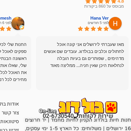
4.8
מבוסס על 860 ביקורות
hemesh
Hana Ver
לפני 5 חודשים
לפני 6 חודשים
מאז שעברתי לירושלים אני קונה אוכל
החנות שלי לכל 
לחתולים וכלבים בבולדוג. עובדים שם אנשים
ספקים לאוכל ל
מדהימים , שפותרים גם בעיות הובלה
ראשונה הבנתי 
לנחלאות היכן שאין חניה... ממליצה מאוד
שלי, שאלו אות
את האוכל לכלב
מחירים לכל רמה
הכלב שלי מרוצה
אודות בול
צור קשר
שירות לקוחות
02-6730540
חנות חיות בולדוג הקניון לחיות מחמד | יד חרוצים
סיטונאות
16 ירושלים | משלוחים: כל הארץ 1-5 ימי עסקים,
זיכיון בר