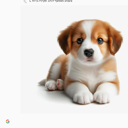
צעצוע מצפצף לכלב סקיניז ברווז L