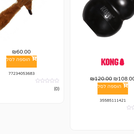
₪
60.00
הוספה לסל
77234053683
₪
120.00
₪
108.0
הוספה לסל
אין
(0)
ביקורות
35585111421