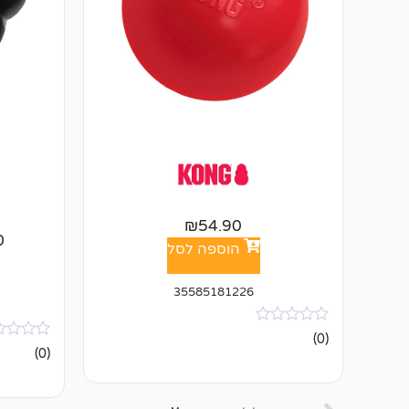
₪
54.90
0
הוספה לסל
35585181226
אין
(0)
ביקורות
אין
(0)
ביקורות