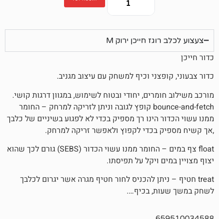
גז חייכן ירוק M
פצני וכיף למשחק עם עיצוב מגניב.
מרים, יחודי ובטוח לשימוש, במגוון דרגות קושי.
bounce-and-fetch קופץ לגובה וניתן לזריקה למרחק – החומר
ר הינו רך מספיק בכדי לא לפגוע בשיניים של כלבך
 בכדי לקפוץ ולאפשר זריקה למרחק.
float צף במים – החומר ממנו עשוי הכדור (SEBS) גורם לכך שהוא
ם ויקל על תפיסתו.
– ניתן להכניס לחור חטיף מגרה אשר יגרום לכלבך
ת, בכיף….
65