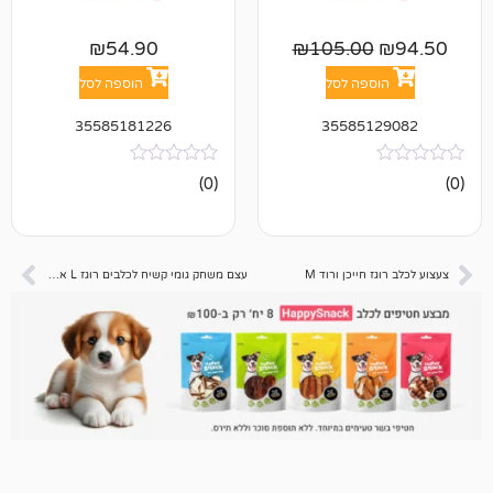
₪
54.90
₪
105.0
פה לסל
הוספה לסל
35585181226
35585
אין
(0)
ביקורות
ייכן ורוד M
עצם משחק גומי קשיח לכלבים רוגז L אדום 21 ס"מ