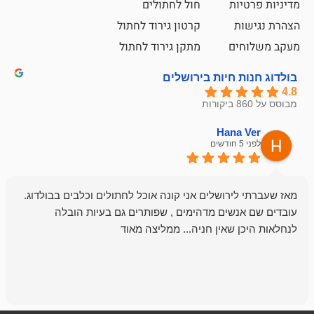
ת
חול לחתולים
קרטון גירוד לחתול
ם
מתקן גירוד לחתול
חיות בירושלים
emesh
Han
לפני 6 חודשים
רושלים אני קונה אוכל לחתולים וכלבים בבולדוג.
החנות שלי לכל
שים מדהימים , שפותרים גם בעיות הובלה
וכשנכנסתי לח
שאין חניה... ממליצה מאוד
לכלב שלי, שא
לכלב, יש מבחר
אני חוזר רק ל