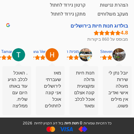
קרטון גירוד לחתול
ם
מתקן גירוד לחתול
חיות בירושלים
מוניות רחובות אסף
Hana Ver
Tamar
סאן בן 
חנות חיות
מאז
. האוכל
פשוט חווית
גדולה
שעברתי
לכלב הגיע
קנייה שאפו
ומקצועית
לירושלים
עוד באותו
לעוסקים
קונה אצלם
אני קונה
היום עם
במלאכה
אוכל לכלב
אוכל
שליח.
שירות-אמינות-ז
ומאוד
לחתולים
ממליצה
והכי חשוב
מרוצה
וכלבים
מאד!!
איכות
בעיקר
בבולדוג.
שירות מאד
ממליץ
ויות שמורות ©
חנות חיות
בול דוג הקניון לחיות 2026
מהשירות
עובדים שם
מקצועי
בחום
וגם
אנשים
ואדיב ,